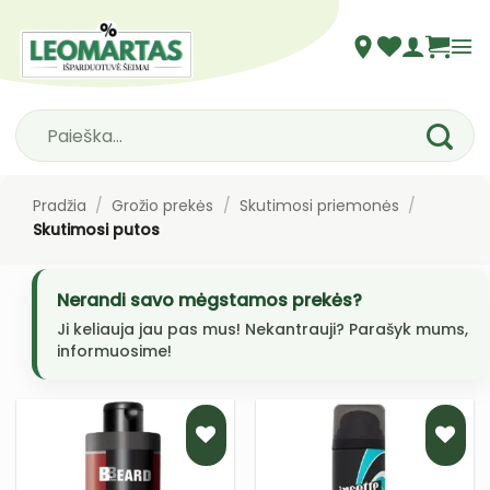
Skip
to
content
Ieškoti:
Pradžia
/
Grožio prekės
/
Skutimosi priemonės
/
Skutimosi putos
Nerandi savo mėgstamos prekės?
Ji keliauja jau pas mus! Nekantrauji? Parašyk mums,
informuosime!
PRIDĖTI
PRIDĖTI