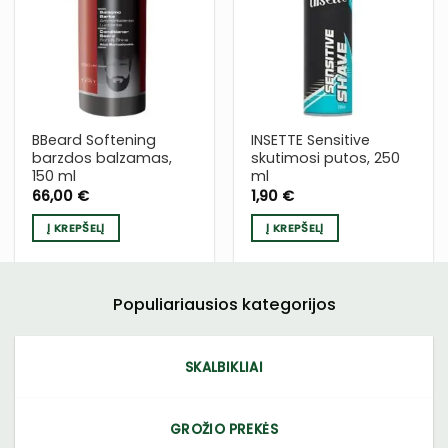
Į NORŲ
Į NORŲ
SĄRAŠĄ
SĄRAŠĄ
BBeard Softening
INSETTE Sensitive
barzdos balzamas,
skutimosi putos, 250
150 ml
ml
66,00
€
1,90
€
Į KREPŠELĮ
Į KREPŠELĮ
Populiariausios kategorijos
SKALBIKLIAI
GROŽIO PREKĖS