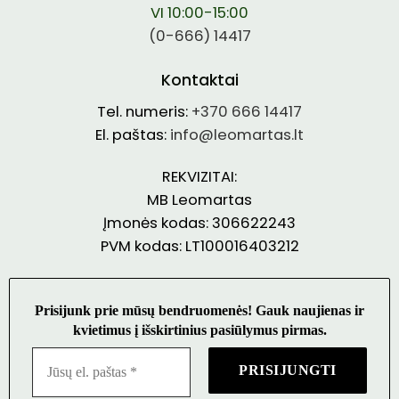
VI 10:00-15:00
(0-666) 14417
Kontaktai
Tel. numeris:
+370 666 14417
El. paštas:
info@leomartas.lt
REKVIZITAI:
MB Leomartas
Įmonės kodas: 306622243
PVM kodas: LT100016403212
Prisijunk prie mūsų bendruomenės! Gauk naujienas ir
kvietimus į išskirtinius pasiūlymus pirmas.