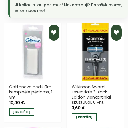
Ji keliauja jau pas mus! Nekantrauji? Parašyk mums,
informuosime!
PRIDĖTI
PRIDĖTI
Į NORŲ
Į NORŲ
SĄRAŠĄ
SĄRAŠĄ
Cottoneve pedikiūro
Wilkinson Sword
kempinėlė pėdoms, 1
Essentials 3 Black
vnt.
Edition vienkartiniai
skustuvai, 6 vnt.
10,00
€
3,60
€
Į KREPŠELĮ
Į KREPŠELĮ