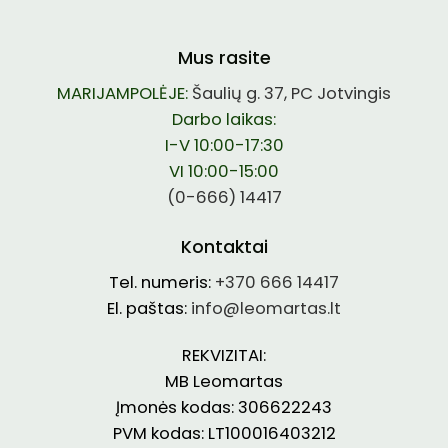
Mus rasite
MARIJAMPOLĖJE:
Šaulių g. 37, PC Jotvingis
Darbo laikas:
I-V 10:00-17:30
VI 10:00-15:00
(0-666) 14417
Kontaktai
Tel. numeris:
+370 666 14417
El. paštas:
info@leomartas.lt
REKVIZITAI:
MB Leomartas
Įmonės kodas: 306622243
PVM kodas: LT100016403212