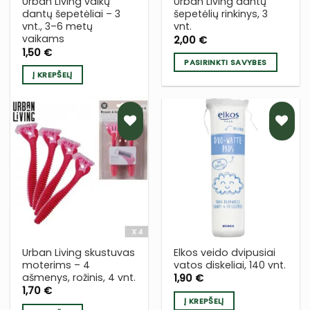
Urban Living vaikų
Urban Living dantų
dantų šepetėliai – 3
šepetėlių rinkinys, 3
vnt., 3–6 metų
vnt.
vaikams
2,00
€
1,50
€
PASIRINKTI SAVYBES
Į KREPŠELĮ
This
product
has
multiple
variants.
PRIDĖTI
PRIDĖTI
The
Į NORŲ
Į NORŲ
options
SĄRAŠĄ
SĄRAŠĄ
may
be
chosen
on
the
Urban Living skustuvas
Elkos veido dvipusiai
product
moterims – 4
vatos diskeliai, 140 vnt.
page
ašmenys, rožinis, 4 vnt.
1,90
€
1,70
€
Į KREPŠELĮ