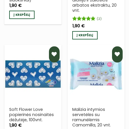
arbatos ekstraktu, 20
1,90
€
vnt.
Į KREPŠELĮ
(2)
Įvertinimas:
1,90
€
5
iš 5
Į KREPŠELĮ
PRIDĖTI
PRIDĖTI
Į NORŲ
Į NORŲ
SĄRAŠĄ
SĄRAŠĄ
Soft Flower Love
Malizia intymios
popierinės nosinaitės
servetėlės su
dėžutėje, 100vnt.
ramunėlėmis
Camomilla, 20 vnt.
1,90
€