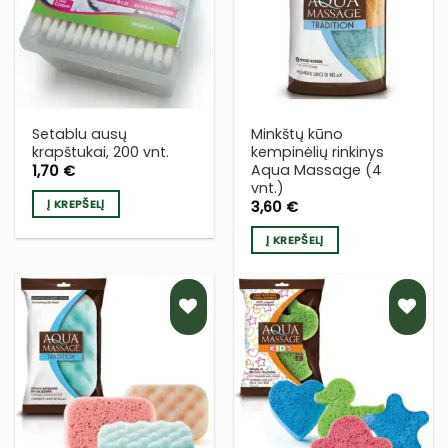
Į NORŲ
Į NORŲ
SĄRAŠĄ
SĄRAŠĄ
Setablu ausų
Minkštų kūno
krapštukai, 200 vnt.
kempinėlių rinkinys
Aqua Massage (4
1,70
€
vnt.)
Į KREPŠELĮ
3,60
€
Į KREPŠELĮ
PRIDĖTI
PRIDĖTI
Į NORŲ
Į NORŲ
SĄRAŠĄ
SĄRAŠĄ