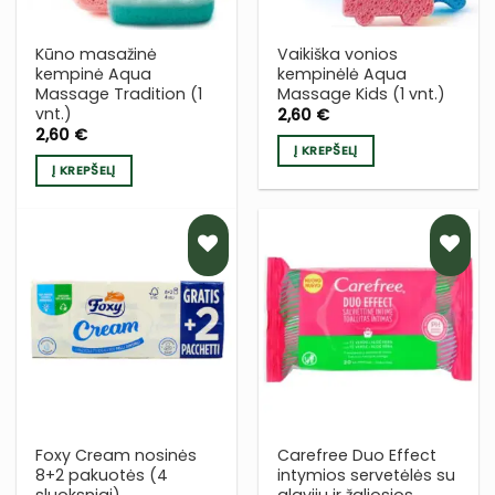
Kūno masažinė
Vaikiška vonios
kempinė Aqua
kempinėlė Aqua
Massage Tradition (1
Massage Kids (1 vnt.)
vnt.)
2,60
€
2,60
€
Į KREPŠELĮ
Į KREPŠELĮ
PRIDĖTI
PRIDĖTI
Į NORŲ
Į NORŲ
SĄRAŠĄ
SĄRAŠĄ
Foxy Cream nosinės
Carefree Duo Effect
8+2 pakuotės (4
intymios servetėlės su
sluoksniai)
alaviju ir žaliosios