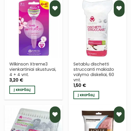
PRIDĖTI
PRIDĖTI
Į NORŲ
Į NORŲ
SĄRAŠĄ
SĄRAŠĄ
Wilkinson Xtreme3
Setablu dischetti
vienkartiniai skustuvai,
struccanti makiažo
4 + 4 vnt.
valymo diskeliai, 60
vnt.
3,20
€
1,50
€
Į KREPŠELĮ
Į KREPŠELĮ
PRIDĖTI
PRIDĖTI