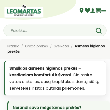
Skip
to
content
Ieškoti:
Pradžia
/
Grožio prekės
/
Sveikatai
/
Asmens higienos
prekės
Smulkios asmens higienos prekės –
kasdieniam komfortui ir švarai.
Čia rasite
vatos diskelius, ausų krapštukus, dantų siūlą,
servetėles ir kitas būtinas priemones.
Nerandi savo mėgstamos prekės?