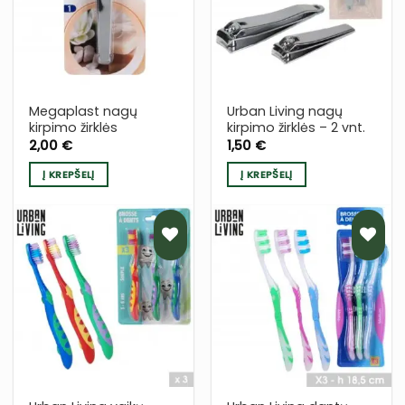
Į NORŲ
Į NORŲ
SĄRAŠĄ
SĄRAŠĄ
Megaplast nagų
Urban Living nagų
kirpimo žirklės
kirpimo žirklės – 2 vnt.
2,00
€
1,50
€
Į KREPŠELĮ
Į KREPŠELĮ
PRIDĖTI
PRIDĖTI
Į NORŲ
Į NORŲ
SĄRAŠĄ
SĄRAŠĄ