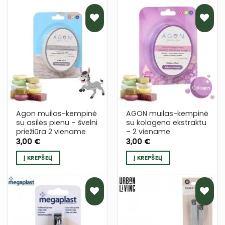
PRIDĖTI
PRIDĖTI
Į NORŲ
Į NORŲ
SĄRAŠĄ
SĄRAŠĄ
Agon muilas-kempinė
AGON muilas-kempinė
su asilės pienu – švelni
su kolageno ekstraktu
priežiūra 2 viename
– 2 viename
3,00
€
3,00
€
Į KREPŠELĮ
Į KREPŠELĮ
PRIDĖTI
PRIDĖTI