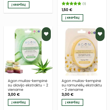
(1)
Į KREPŠELĮ
Įvertinimas:
1,50
€
5
iš 5
Į KREPŠELĮ
PRIDĖTI
PRIDĖTI
Į NORŲ
Į NORŲ
SĄRAŠĄ
SĄRAŠĄ
Agon muilas-kempinė
Agon muilas-kempinė
su alavijo ekstraktu – 2
su ramunėlių ekstraktu
viename
– 2 viename
3,00
€
3,00
€
Į KREPŠELĮ
Į KREPŠELĮ