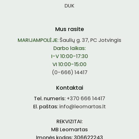
DUK
Mus rasite
MARIJAMPOLĖJE:
Šaulių g. 37, PC Jotvingis
Darbo laikas:
I-V 10:00-17:30
VI 10:00-15:00
(0-666) 14417
Kontaktai
Tel. numeris:
+370 666 14417
El. paštas:
info@leomartas.lt
REKVIZITAI:
MB Leomartas
Įmonės kodas: 306622243