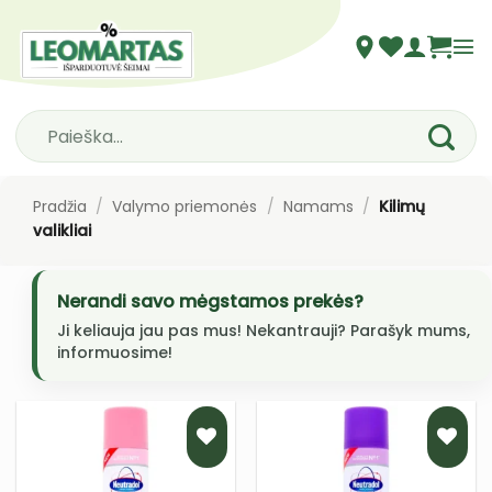
Skip
to
content
Ieškoti:
Pradžia
/
Valymo priemonės
/
Namams
/
Kilimų
valikliai
Nerandi savo mėgstamos prekės?
Ji keliauja jau pas mus! Nekantrauji? Parašyk mums,
informuosime!
PRIDĖTI
PRIDĖTI