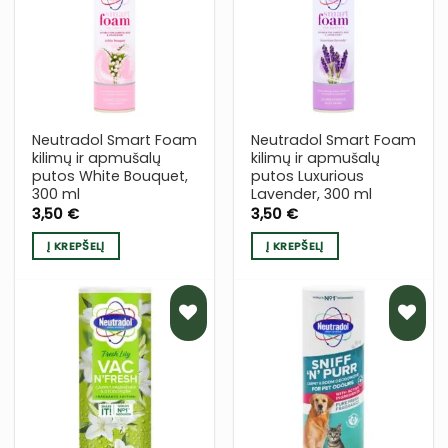
Į NORŲ
Į NORŲ
SĄRAŠĄ
SĄRAŠĄ
Neutradol Smart Foam
Neutradol Smart Foam
kilimų ir apmušalų
kilimų ir apmušalų
putos White Bouquet,
putos Luxurious
300 ml
Lavender, 300 ml
3,50
€
3,50
€
Į KREPŠELĮ
Į KREPŠELĮ
PRIDĖTI
PRIDĖTI
Į NORŲ
Į NORŲ
SĄRAŠĄ
SĄRAŠĄ