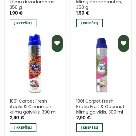
kilimų dezodorantas,
kilimų dezodorantas,
350 g
350 g
1,90
€
1,90
€
Į KREPŠELĮ
Į KREPŠELĮ
PRIDĖTI
PRIDĖTI
Į NORŲ
Į NORŲ
SĄRAŠĄ
SĄRAŠĄ
1001 Carpet Fresh
1001 Carpet Fresh
Apple & Cinnamon
Exotic Fruit & Coconut
kilimų gaiviklis, 300 ml
kilimų gaiviklis, 300 ml
2,90
€
2,90
€
Į KREPŠELĮ
Į KREPŠELĮ