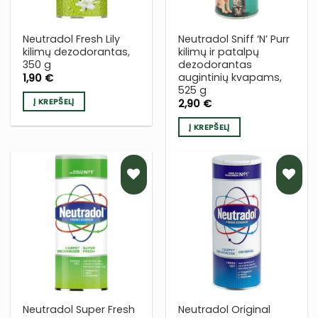
Neutradol Fresh Lily
Neutradol Sniff ‘N’ Purr
kilimų dezodorantas,
kilimų ir patalpų
350 g
dezodorantas
augintinių kvapams,
1,90
€
525 g
Į KREPŠELĮ
2,90
€
Į KREPŠELĮ
PRIDĖTI
PRIDĖTI
Į NORŲ
Į NORŲ
SĄRAŠĄ
SĄRAŠĄ
Neutradol Super Fresh
Neutradol Original