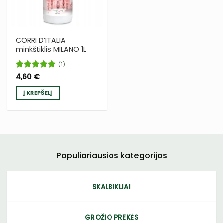
CORRI D’ITALIA
minkštiklis MILANO 1L
(1)
Įvertinimas:
4,60
€
5
iš 5
Į KREPŠELĮ
Populiariausios kategorijos
SKALBIKLIAI
GROŽIO PREKĖS