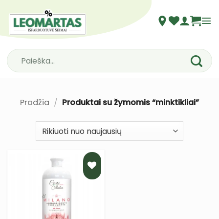
Skip
to
content
Ieškoti:
Pradžia
/
Produktai su žymomis “minktikliai”
PRIDĖTI
Į NORŲ
SĄRAŠĄ