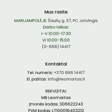
Mus rasite
MARIJAMPOLĖJE:
Šaulių g. 37, PC Jotvingis
Darbo laikas:
I-V 10:00-17:30
VI 10:00-15:00
(0-666) 14417
Kontaktai
Tel. numeris:
+370 666 14417
El. paštas:
info@leomartas.lt
REKVIZITAI:
MB Leomartas
Įmonės kodas: 306622243
PVM kodas: LT100016403212