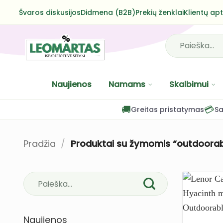
Skip
Švaros diskusijos
Didmena (B2B)
Prekių ženklai
Klientų ap
to
content
Ieškoti:
Naujienos
Namams
Skalbimui
🚚
💳
Greitas pristatymas
Sa
Pradžia
/
Produktai su žymomis “outdoorabl
Naujienos