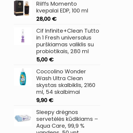
Riiffs Momento
kvepalai EDP, 100 ml
28,00
€
Cif Infinite+Clean Tutto
in 1 Fresh universalus
purškiamas valiklis su
probiotikais, 280 ml
5,00
€
Coccolino Wonder
Wash Ultra Clean
skystas skalbiklis, 2160
ml, 54 skalbimai
9,90
€
Sleepy drėgnos
servetėlės kūdikiams –
Aqua Care, 99,9 %
vandens, 50 vnt.