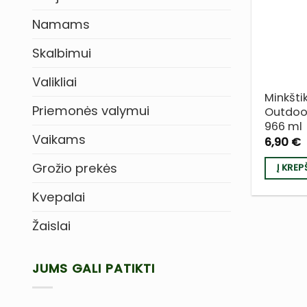
Namams
Skalbimui
Valikliai
Minkštik
Priemonės valymui
Outdoor
966 ml
Vaikams
6,90
€
Grožio prekės
Į KREP
Kvepalai
Žaislai
JUMS GALI PATIKTI