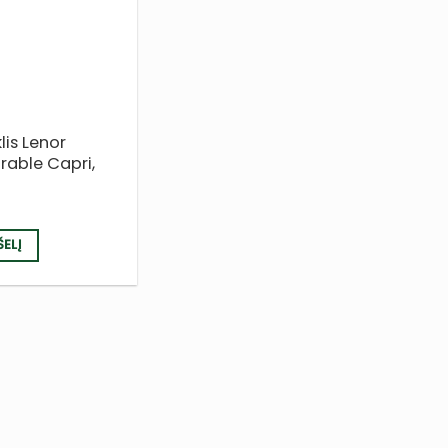
Į NORŲ
SĄRAŠĄ
lis Lenor
able Capri,
ŠELĮ