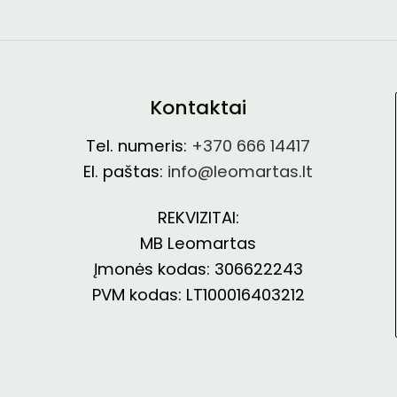
Kontaktai
Tel. numeris:
+370 666 14417
El. paštas:
info@leomartas.lt
REKVIZITAI:
MB Leomartas
Įmonės kodas: 306622243
PVM kodas: LT100016403212