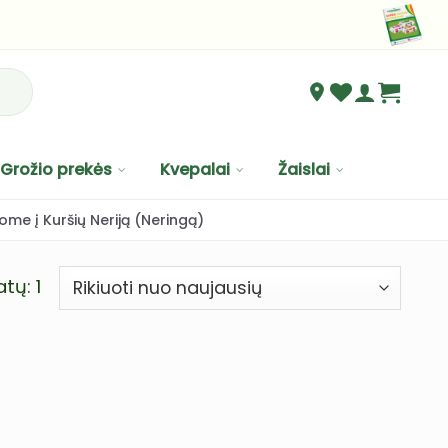
Grožio prekės
Kvepalai
Žaislai
ome į Kuršių Neriją (Neringą)
tų: 1