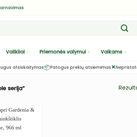
tarnavimas
Valikliai
Priemonės valymui
Vaikams
×
📦
ugus atsiskaitymas
Patogus prekių atsiėmimas
Nepristat
Rezulta
e serija”
PRIDĖTI