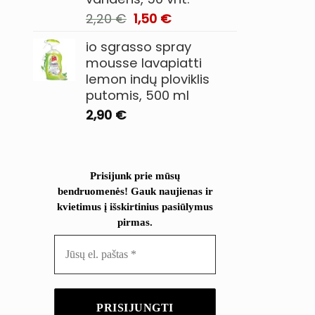
Original
Current
2,20
€
1,50
€
price
price
io sgrasso spray
was:
is:
mousse lavapiatti
2,20 €.
1,50 €.
lemon indų ploviklis
putomis, 500 ml
2,90
€
Prisijunk prie mūsų
bendruomenės! Gauk naujienas ir
kvietimus į išskirtinius pasiūlymus
pirmas.