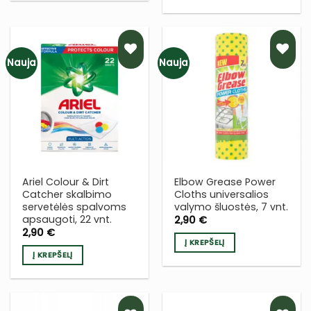
Nauja
Nauja
PRIDĖTI
PRIDĖTI
Į NORŲ
Į NORŲ
SĄRAŠĄ
SĄRAŠĄ
Ariel Colour & Dirt
Elbow Grease Power
Catcher skalbimo
Cloths universalios
servetėlės spalvoms
valymo šluostės, 7 vnt.
apsaugoti, 22 vnt.
2,90
€
2,90
€
Į KREPŠELĮ
Į KREPŠELĮ