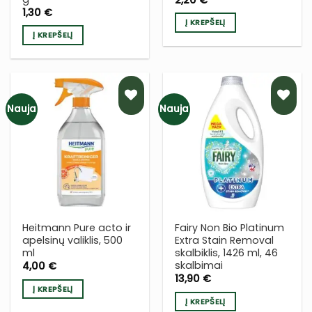
2,20
€
1,30
€
Į KREPŠELĮ
Į KREPŠELĮ
Nauja
Nauja
PRIDĖTI
PRIDĖTI
Į NORŲ
Į NORŲ
SĄRAŠĄ
SĄRAŠĄ
Heitmann Pure acto ir
Fairy Non Bio Platinum
apelsinų valiklis, 500
Extra Stain Removal
ml
skalbiklis, 1426 ml, 46
skalbimai
4,00
€
13,90
€
Į KREPŠELĮ
Į KREPŠELĮ