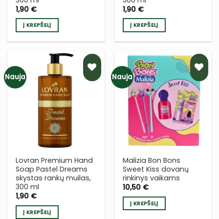
1,90
€
1,90
€
Į KREPŠELĮ
Į KREPŠELĮ
Nauja
Nauja
PRIDĖTI
PRIDĖTI
Į NORŲ
Į NORŲ
SĄRAŠĄ
SĄRAŠĄ
Lovran Premium Hand
Malizia Bon Bons
Soap Pastel Dreams
Sweet Kiss dovanų
skystas rankų muilas,
rinkinys vaikams
300 ml
10,50
€
1,90
€
Į KREPŠELĮ
Į KREPŠELĮ