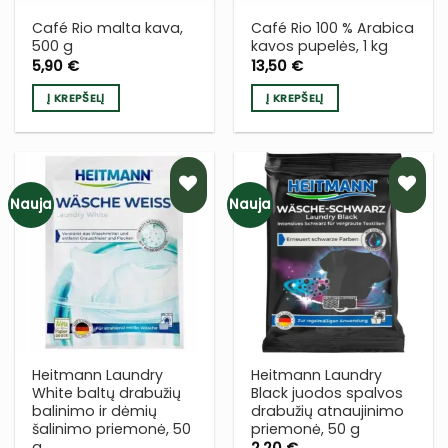
Café Rio malta kava,
Café Rio 100 % Arabica
500 g
kavos pupelės, 1 kg
5,90
€
13,50
€
Į KREPŠELĮ
Į KREPŠELĮ
Nauja
Nauja
PRIDĖTI
PRIDĖTI
Į NORŲ
Į NORŲ
SĄRAŠĄ
SĄRAŠĄ
Heitmann Laundry
Heitmann Laundry
White baltų drabužių
Black juodos spalvos
balinimo ir dėmių
drabužių atnaujinimo
šalinimo priemonė, 50
priemonė, 50 g
g