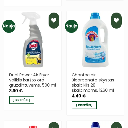
Nauja
Nauja
PRIDĖTI
PRIDĖTI
Į NORŲ
Į NORŲ
SĄRAŠĄ
SĄRAŠĄ
Dual Power Air Fryer
Chanteclair
valiklis karšto oro
Bicarbonato skystas
gruzdintuvėms, 500 ml
skalbiklis 28
skalbimams, 1260 ml
3,90
€
4,40
€
Į KREPŠELĮ
Į KREPŠELĮ