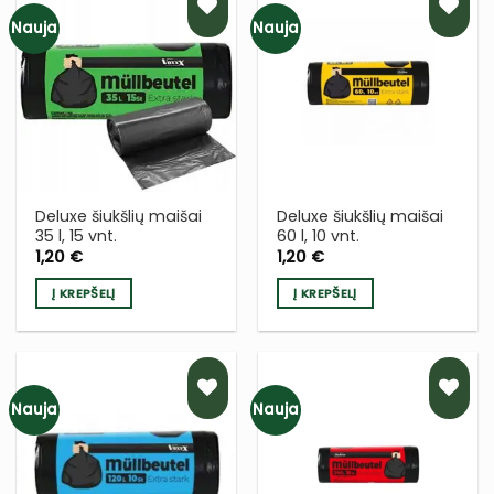
Nauja
Nauja
PRIDĖTI
PRIDĖTI
Į NORŲ
Į NORŲ
SĄRAŠĄ
SĄRAŠĄ
Deluxe šiukšlių maišai
Deluxe šiukšlių maišai
35 l, 15 vnt.
60 l, 10 vnt.
1,20
€
1,20
€
Į KREPŠELĮ
Į KREPŠELĮ
Nauja
Nauja
PRIDĖTI
PRIDĖTI
Į NORŲ
Į NORŲ
SĄRAŠĄ
SĄRAŠĄ