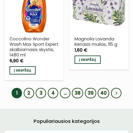
Į NORŲ
Į NORŲ
SĄRAŠĄ
SĄRAŠĄ
Coccolino Wonder
Magnolia Lavanda
Wash Max Sport Expert
kietasis muilas, 115 g
skalbiamasis skystis,
1,60
€
1480 ml
Į KREPŠELĮ
6,90
€
Į KREPŠELĮ
1
2
3
4
…
38
39
40
Populiariausios kategorijos