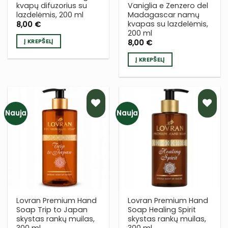
kvapų difuzorius su
Vaniglia e Zenzero del
lazdelėmis, 200 ml
Madagascar namų
kvapas su lazdelėmis,
8,00
€
200 ml
Į KREPŠELĮ
8,00
€
Į KREPŠELĮ
Nauja
Nauja
PRIDĖTI
PRIDĖTI
Į NORŲ
Į NORŲ
SĄRAŠĄ
SĄRAŠĄ
Lovran Premium Hand
Lovran Premium Hand
Soap Trip to Japan
Soap Healing Spirit
skystas rankų muilas,
skystas rankų muilas,
300 ml
300 ml