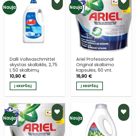
Nauja
Nauja
PRIDĖTI
PRIDĖTI
Į NORŲ
Į NORŲ
SĄRAŠĄ
SĄRAŠĄ
Dalli Vollwaschmittel
Ariel Professional
skystas skalbiklis, 2,75
Original skalbimo
l, 50 skalbimų
kapsulės, 60 vnt.
10,90
€
16,90
€
Į KREPŠELĮ
Į KREPŠELĮ
Nauja
Nauja
PRIDĖTI
PRIDĖTI
Į NORŲ
Į NORŲ