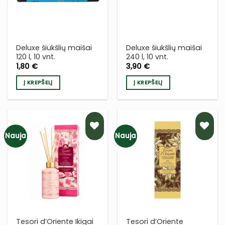
Deluxe šiukšlių maišai
Deluxe šiukšlių maišai
120 l, 10 vnt.
240 l, 10 vnt.
1,80
€
3,90
€
Į KREPŠELĮ
Į KREPŠELĮ
Nauja
Nauja
PRIDĖTI
PRIDĖTI
Į NORŲ
Į NORŲ
SĄRAŠĄ
SĄRAŠĄ
Tesori d’Oriente Ikigai
Tesori d’Oriente