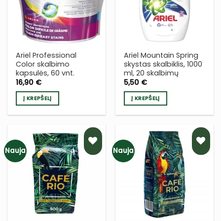
SĄRAŠĄ
SĄRAŠĄ
Ariel Professional
Ariel Mountain Spring
Color skalbimo
skystas skalbiklis, 1000
kapsulės, 60 vnt.
ml, 20 skalbimų
16,90
€
5,50
€
Į KREPŠELĮ
Į KREPŠELĮ
Nauja
Nauja
PRIDĖTI
PRIDĖTI
Į NORŲ
Į NORŲ
SĄRAŠĄ
SĄRAŠĄ