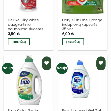
Deluxe Silky White
Fairy All in One Orange
daugkartinio
indaplovių kapsulės,
naudojimo šluostės
35 vnt.
3,50
€
6,90
€
Į KREPŠELĮ
Į KREPŠELĮ
Nauja
Nauja
PRIDĖTI
PRIDĖTI
Į NORŲ
Į NORŲ
SĄRAŠĄ
SĄRAŠĄ
Enzo Color Gel 2in1
Enzo Universal Gel 2in1