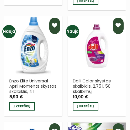
Į KREPŠELĮ
Nauja
Nauja
PRIDĖTI
PRIDĖTI
Į NORŲ
Į NORŲ
SĄRAŠĄ
SĄRAŠĄ
Enzo Elite Universal
Dalli Color skystas
April Moments skystas
skalbiklis, 2,75 l, 50
skalbiklis, 4 l
skalbimų
8,90
€
10,90
€
Į KREPŠELĮ
Į KREPŠELĮ