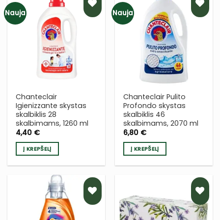
Nauja
Nauja
PRIDĖTI
PRIDĖTI
Į NORŲ
Į NORŲ
SĄRAŠĄ
SĄRAŠĄ
Chanteclair
Chanteclair Pulito
Igienizzante skystas
Profondo skystas
skalbiklis 28
skalbiklis 46
skalbimams, 1260 ml
skalbimams, 2070 ml
4,40
€
6,80
€
Į KREPŠELĮ
Į KREPŠELĮ
PRIDĖTI
PRIDĖTI