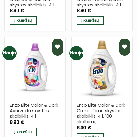
skystas skalbiklis, 4 l
skystas skalbiklis, 4 l
8,90
€
8,90
€
Į KREPŠELĮ
Į KREPŠELĮ
Nauja
Nauja
PRIDĖTI
PRIDĖTI
Į NORŲ
Į NORŲ
SĄRAŠĄ
SĄRAŠĄ
Enzo Elite Color & Dark
Enzo Elite Color & Dark
Ayurveda skystas
Orchid Time skystas
skalbiklis, 4 l
skalbiklis, 4 l, 100
skalbimų
8,90
€
8,90
€
Į KREPŠELĮ