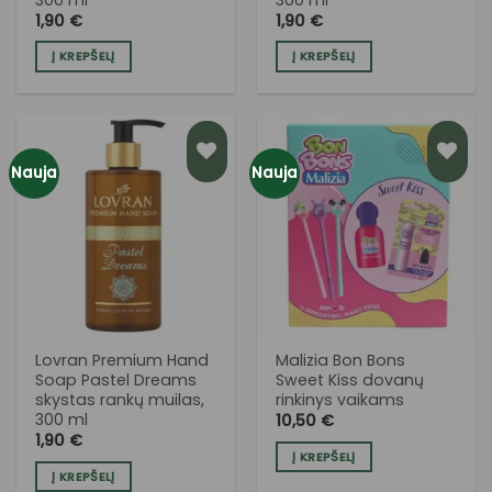
1,90
€
1,90
€
Į KREPŠELĮ
Į KREPŠELĮ
Nauja
Nauja
PRIDĖTI
PRIDĖTI
Į NORŲ
Į NORŲ
SĄRAŠĄ
SĄRAŠĄ
Lovran Premium Hand
Malizia Bon Bons
Soap Pastel Dreams
Sweet Kiss dovanų
skystas rankų muilas,
rinkinys vaikams
300 ml
10,50
€
1,90
€
Į KREPŠELĮ
Į KREPŠELĮ