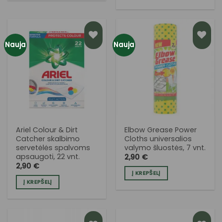
Nauja
Nauja
PRIDĖTI
PRIDĖTI
Į NORŲ
Į NORŲ
SĄRAŠĄ
SĄRAŠĄ
Ariel Colour & Dirt
Elbow Grease Power
Catcher skalbimo
Cloths universalios
servetėlės spalvoms
valymo šluostės, 7 vnt.
apsaugoti, 22 vnt.
2,90
€
2,90
€
Į KREPŠELĮ
Į KREPŠELĮ