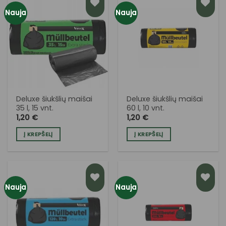
Nauja
Nauja
PRIDĖTI
PRIDĖTI
Į NORŲ
Į NORŲ
SĄRAŠĄ
SĄRAŠĄ
Deluxe šiukšlių maišai
Deluxe šiukšlių maišai
35 l, 15 vnt.
60 l, 10 vnt.
1,20
€
1,20
€
Į KREPŠELĮ
Į KREPŠELĮ
Nauja
Nauja
PRIDĖTI
PRIDĖTI
Į NORŲ
Į NORŲ
SĄRAŠĄ
SĄRAŠĄ