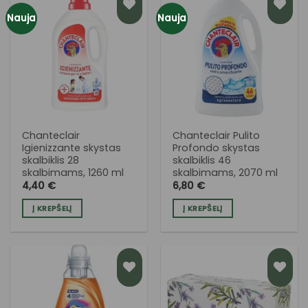
Nauja
Nauja
PRIDĖTI
PRIDĖTI
Į NORŲ
Į NORŲ
SĄRAŠĄ
SĄRAŠĄ
Chanteclair
Chanteclair Pulito
Igienizzante skystas
Profondo skystas
skalbiklis 28
skalbiklis 46
skalbimams, 1260 ml
skalbimams, 2070 ml
4,40
€
6,80
€
Į KREPŠELĮ
Į KREPŠELĮ
PRIDĖTI
PRIDĖTI