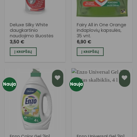
Deluxe Silky White
Fairy All in One Orange
daugkartinio
indaplovių kapsulės,
naudojimo šluostės
35 vnt.
3,50
€
6,90
€
Į KREPŠELĮ
Į KREPŠELĮ
Nauja
Nauja
PRIDĖTI
PRIDĖTI
Į NORŲ
Į NORŲ
SĄRAŠĄ
SĄRAŠĄ
Enzo Color Gel 2in1
Enzo Universal Gel 2in1