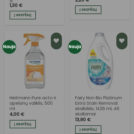
2,20
€
1,30
€
Į KREPŠELĮ
Į KREPŠELĮ
Nauja
Nauja
PRIDĖTI
PRIDĖTI
Į NORŲ
Į NORŲ
SĄRAŠĄ
SĄRAŠĄ
Heitmann Pure acto ir
Fairy Non Bio Platinum
apelsinų valiklis, 500
Extra Stain Removal
ml
skalbiklis, 1426 ml, 46
skalbimai
4,00
€
13,90
€
Į KREPŠELĮ
Į KREPŠELĮ