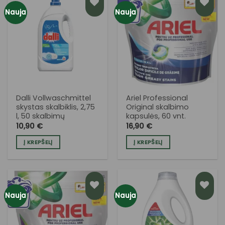
Nauja
Nauja
PRIDĖTI
PRIDĖTI
Į NORŲ
Į NORŲ
SĄRAŠĄ
SĄRAŠĄ
Dalli Vollwaschmittel
Ariel Professional
skystas skalbiklis, 2,75
Original skalbimo
l, 50 skalbimų
kapsulės, 60 vnt.
10,90
€
16,90
€
Į KREPŠELĮ
Į KREPŠELĮ
Nauja
Nauja
PRIDĖTI
PRIDĖTI
Į NORŲ
Į NORŲ