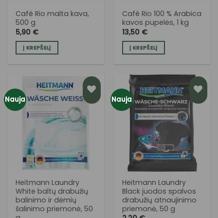
Café Rio malta kava,
Café Rio 100 % Arabica
500 g
kavos pupelės, 1 kg
5,90
€
13,50
€
Į KREPŠELĮ
Į KREPŠELĮ
Nauja
Nauja
PRIDĖTI
PRIDĖTI
Į NORŲ
Į NORŲ
SĄRAŠĄ
SĄRAŠĄ
Heitmann Laundry
Heitmann Laundry
White baltų drabužių
Black juodos spalvos
balinimo ir dėmių
drabužių atnaujinimo
šalinimo priemonė, 50
priemonė, 50 g
g