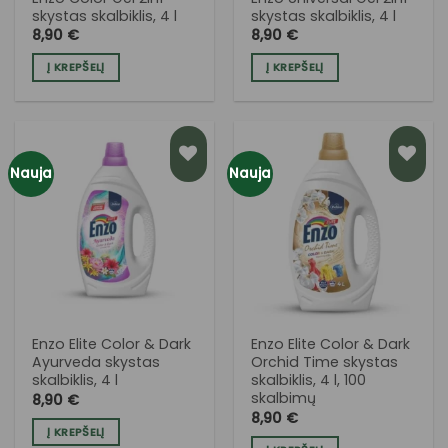
skystas skalbiklis, 4 l
skystas skalbiklis, 4 l
8,90
€
8,90
€
Į KREPŠELĮ
Į KREPŠELĮ
Nauja
Nauja
PRIDĖTI
PRIDĖTI
Į NORŲ
Į NORŲ
SĄRAŠĄ
SĄRAŠĄ
Enzo Elite Color & Dark
Enzo Elite Color & Dark
Ayurveda skystas
Orchid Time skystas
skalbiklis, 4 l
skalbiklis, 4 l, 100
skalbimų
8,90
€
8,90
€
Į KREPŠELĮ