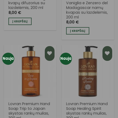
kvapų difuzorius su
Vaniglia e Zenzero del
lazdelėmis, 200 ml
Madagascar namų
kvapas su lazdelėmis,
8,00
€
200 ml
Į KREPŠELĮ
8,00
€
Į KREPŠELĮ
Nauja
Nauja
PRIDĖTI
PRIDĖTI
Į NORŲ
Į NORŲ
SĄRAŠĄ
SĄRAŠĄ
Lovran Premium Hand
Lovran Premium Hand
Soap Trip to Japan
Soap Healing Spirit
skystas rankų muilas,
skystas rankų muilas,
300 ml
300 ml