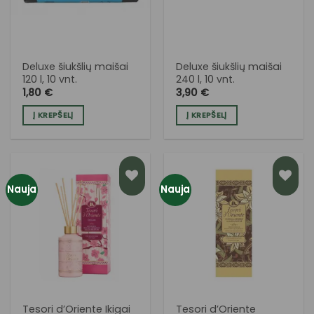
Deluxe šiukšlių maišai
Deluxe šiukšlių maišai
120 l, 10 vnt.
240 l, 10 vnt.
1,80
€
3,90
€
Į KREPŠELĮ
Į KREPŠELĮ
Nauja
Nauja
PRIDĖTI
PRIDĖTI
Į NORŲ
Į NORŲ
SĄRAŠĄ
SĄRAŠĄ
Tesori d’Oriente Ikigai
Tesori d’Oriente