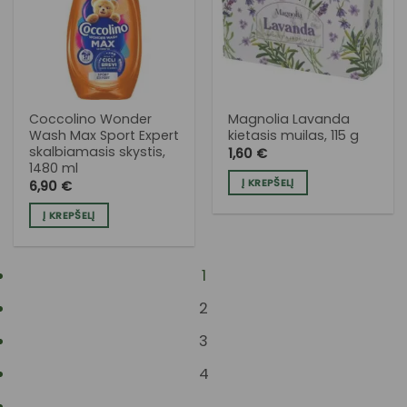
Į NORŲ
Į NORŲ
SĄRAŠĄ
SĄRAŠĄ
Coccolino Wonder
Magnolia Lavanda
Wash Max Sport Expert
kietasis muilas, 115 g
skalbiamasis skystis,
1,60
€
1480 ml
Į KREPŠELĮ
6,90
€
Į KREPŠELĮ
1
2
3
4
…