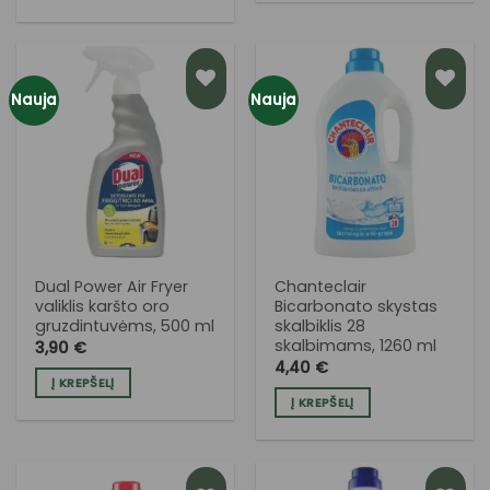
Nauja
Nauja
PRIDĖTI
PRIDĖTI
Į NORŲ
Į NORŲ
SĄRAŠĄ
SĄRAŠĄ
Dual Power Air Fryer
Chanteclair
valiklis karšto oro
Bicarbonato skystas
gruzdintuvėms, 500 ml
skalbiklis 28
skalbimams, 1260 ml
3,90
€
4,40
€
Į KREPŠELĮ
Į KREPŠELĮ