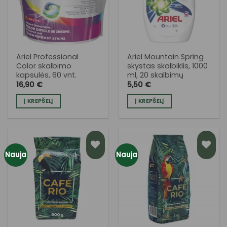
SĄRAŠĄ
SĄRAŠĄ
Ariel Professional
Ariel Mountain Spring
Color skalbimo
skystas skalbiklis, 1000
kapsulės, 60 vnt.
ml, 20 skalbimų
16,90
€
5,50
€
Į KREPŠELĮ
Į KREPŠELĮ
Nauja
Nauja
PRIDĖTI
PRIDĖTI
Į NORŲ
Į NORŲ
SĄRAŠĄ
SĄRAŠĄ