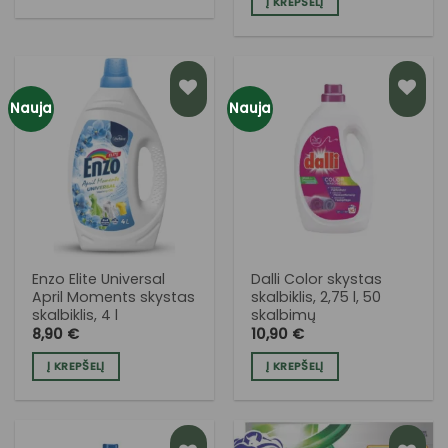
Į KREPŠELĮ
Nauja
Nauja
PRIDĖTI
PRIDĖTI
Į NORŲ
Į NORŲ
SĄRAŠĄ
SĄRAŠĄ
Enzo Elite Universal
Dalli Color skystas
April Moments skystas
skalbiklis, 2,75 l, 50
skalbiklis, 4 l
skalbimų
8,90
€
10,90
€
Į KREPŠELĮ
Į KREPŠELĮ