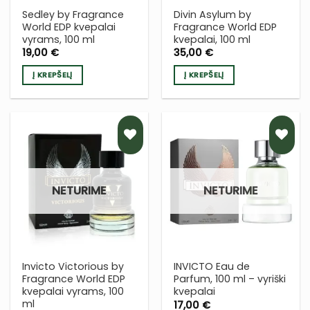
Sedley by Fragrance
Divin Asylum by
World EDP kvepalai
Fragrance World EDP
vyrams, 100 ml
kvepalai, 100 ml
19,00
€
35,00
€
Į KREPŠELĮ
Į KREPŠELĮ
PRIDĖTI
PRIDĖTI
Į NORŲ
Į NORŲ
NETURIME
NETURIME
SĄRAŠĄ
SĄRAŠĄ
Invicto Victorious by
INVICTO Eau de
Fragrance World EDP
Parfum, 100 ml – vyriški
kvepalai vyrams, 100
kvepalai
ml
17,00
€