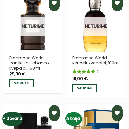
PRIDĖTI
PRIDĖTI
Į NORŲ
Į NORŲ
NETURIME
NETURIME
SĄRAŠĄ
SĄRAŠĄ
Fragrance World
Fragrance World
Vanille En Tobacco
Renheit kvepalai, 100ml
kvepalai, 150ml
(1)
29,00
€
Įvertinimas:
19,00
€
5
iš 5
DAUGIAU
DAUGIAU
Akcija!
+ dovana
PRIDĖTI
PRIDĖTI