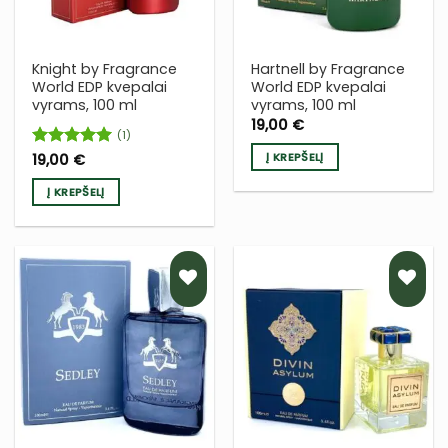
Knight by Fragrance
Hartnell by Fragrance
World EDP kvepalai
World EDP kvepalai
vyrams, 100 ml
vyrams, 100 ml
19,00
€
(1)
Į KREPŠELĮ
Įvertinimas:
19,00
€
5
iš 5
Į KREPŠELĮ
PRIDĖTI
PRIDĖTI
Į NORŲ
Į NORŲ
SĄRAŠĄ
SĄRAŠĄ