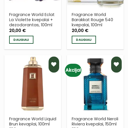
Fragrance World Eclat
Fragrance World
La Violette kvepalai +
Barakkat Rouge 540
dezodorantas, 100ml
kvepalai, 100ml
20,00
€
20,00
€
DAUGIAU
DAUGIAU
Akcija!
PRIDĖTI
PRIDĖTI
Į NORŲ
Į NORŲ
SĄRAŠĄ
SĄRAŠĄ
Fragrance World Liquid
Fragrance World Neroli
Brun kevaplai, 100ml
Riviera kvepalai, 150ml