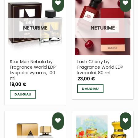
PRIDĖTI
PRIDĖTI
Į NORŲ
Į NORŲ
NETURIME
NETURIME
SĄRAŠĄ
SĄRAŠĄ
Star Men Nebula by
Lush Cherry by
Fragrance World EDP
Fragrance World EDP
kvepalai vyrams, 100
kvepalai, 80 ml
ml
23,00
€
19,00
€
DAUGIAU
DAUGIAU
PRIDĖTI
PRIDĖTI