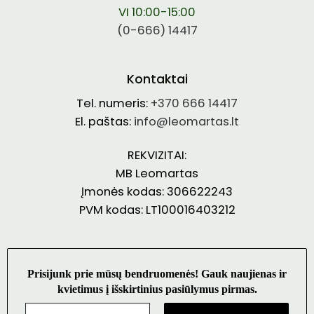
VI 10:00-15:00
(0-666) 14417
Kontaktai
Tel. numeris:
+370 666 14417
El. paštas:
info@leomartas.lt
REKVIZITAI:
MB Leomartas
Įmonės kodas: 306622243
PVM kodas: LT100016403212
Prisijunk prie mūsų bendruomenės! Gauk naujienas ir
kvietimus į išskirtinius pasiūlymus pirmas.