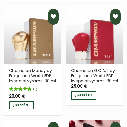
PRIDĖTI
PRIDĖTI
Į NORŲ
Į NORŲ
SĄRAŠĄ
SĄRAŠĄ
Champion Money by
Champion G.O.A.T by
Fragrance World EDP
Fragrance World EDP
kvepalai vyrams, 80 ml
kvepalai vyrams, 80 ml
29,00
€
(1)
Į KREPŠELĮ
Įvertinimas:
29,00
€
5
iš 5
Į KREPŠELĮ