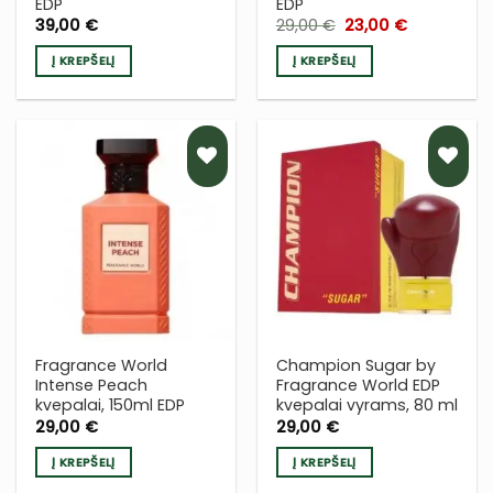
EDP
EDP
Original
Current
39,00
€
29,00
€
23,00
€
price
price
was:
is:
Į KREPŠELĮ
Į KREPŠELĮ
29,00 €.
23,00 €.
PRIDĖTI
PRIDĖTI
Į NORŲ
Į NORŲ
SĄRAŠĄ
SĄRAŠĄ
Fragrance World
Champion Sugar by
Intense Peach
Fragrance World EDP
kvepalai, 150ml EDP
kvepalai vyrams, 80 ml
29,00
€
29,00
€
Į KREPŠELĮ
Į KREPŠELĮ