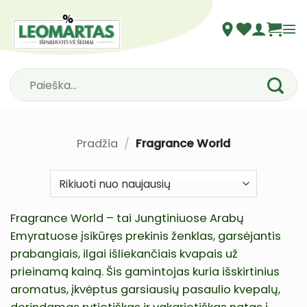
Skip
to
content
Ieškoti:
Pradžia
/
Fragrance World
Fragrance World – tai Jungtiniuose Arabų
Emyratuose įsikūręs prekinis ženklas, garsėjantis
prabangiais, ilgai išliekančiais kvapais už
prieinamą kainą. Šis gamintojas kuria išskirtinius
aromatus, įkvėptus garsiausių pasaulio kvepalų,