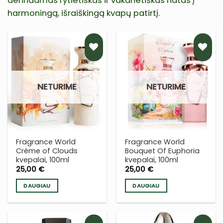
derindamas rytietiškas ir vakarietiškas natas į
harmoningą, išraiškingą kvapų patirtį.
PRIDĖTI
PRIDĖTI
Į NORŲ
Į NORŲ
NETURIME
NETURIME
SĄRAŠĄ
SĄRAŠĄ
Fragrance World
Fragrance World
Crème of Clouds
Bouquet Of Euphoria
kvepalai, 100ml
kvepalai, 100ml
25,00
€
25,00
€
DAUGIAU
DAUGIAU