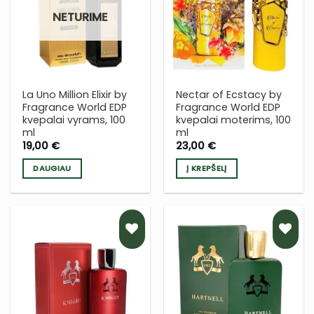
Į NORŲ
Į NORŲ
NETURIME
SĄRAŠĄ
SĄRAŠĄ
La Uno Million Elixir by
Nectar of Ecstacy by
Fragrance World EDP
Fragrance World EDP
kvepalai vyrams, 100
kvepalai moterims, 100
ml
ml
19,00
€
23,00
€
DAUGIAU
Į KREPŠELĮ
PRIDĖTI
PRIDĖTI
Į NORŲ
Į NORŲ
SĄRAŠĄ
SĄRAŠĄ