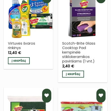
PRIDĖTI
PRIDĖTI
Į NORŲ
Į NORŲ
SĄRAŠĄ
SĄRAŠĄ
Virtuvės švaros
Scotch-Brite Glass
rinkinys
Cooktop Pad
kempinėlė
12,40
€
stiklokeramikos
Į KREPŠELĮ
paviršiams (1 vnt.)
2,40
€
Į KREPŠELĮ
PRIDĖTI
PRIDĖTI