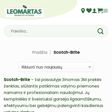
Skip
to
content
Ieškoti:
Pradžia
/
Scotch-Brite
Scotch-Brite
– tai pasaulyje žinomas 3M prekės
ženklas, siūlantis patikimas valymo priemones
namams ir profesionaliam naudojimui. Jų
kempinėlės ir šveistukai garsėja ilgaamžiškumu,
efektyvumu bei gebėjimu palengvinti kasdienius