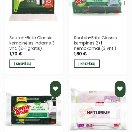
Į NORŲ
Į NORŲ
SĄRAŠĄ
SĄRAŠĄ
Scotch-Brite Classic
Scotch-Brite Classic
kempinėlės indams 3
kempinės 2+1
vnt. (2+1 gratis)
nemokamai (3 vnt.)
1,70
€
1,80
€
Į KREPŠELĮ
Į KREPŠELĮ
PRIDĖTI
PRIDĖTI
Į NORŲ
Į NORŲ
NETURIME
SĄRAŠĄ
SĄRAŠĄ