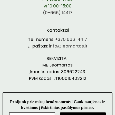
VI 10:00-15:00
(0-666) 14417
Kontaktai
Tel. numeris:
+370 666 14417
El. paštas:
info@leomartas.lt
REKVIZITAI:
MB Leomartas
Įmonės kodas: 306622243
PVM kodas: LT100016403212
Prisijunk prie mūsų bendruomenės! Gauk naujienas ir
kvietimus į išskirtinius pasiūlymus pirmas.