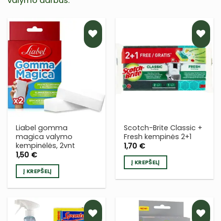
valymo darbus.
PRIDĖTI
PRIDĖTI
Į NORŲ
Į NORŲ
SĄRAŠĄ
SĄRAŠĄ
Liabel gomma
Scotch-Brite Classic +
magica valymo
Fresh kempinės 2+1
kempinėlės, 2vnt
1,70
€
1,50
€
Į KREPŠELĮ
Į KREPŠELĮ