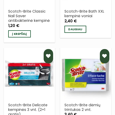
Scotch-Brite Classic
Scotch-Brite Bath XXL
Nail Saver
kempinė voniai
antibakterinė kempinė
2,40
€
1,20
€
DAUGIAU
Į KREPŠELĮ
PRIDĖTI
PRIDĖTI
Į NORŲ
Į NORŲ
SĄRAŠĄ
SĄRAŠĄ
Scotch-Brite Delicate
Scotch-Brite dėmių
kempinės 3 vnt. (2+1
trintukas 2 vnt.
gratis)
3,40
€