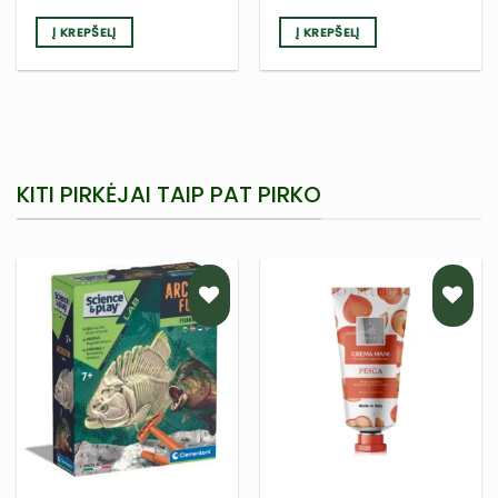
25,00 €.
18,00 €.
Į KREPŠELĮ
Į KREPŠELĮ
KITI PIRKĖJAI TAIP PAT PIRKO
PRIDĖTI
PRIDĖTI
Į NORŲ
Į NORŲ
SĄRAŠĄ
SĄRAŠĄ