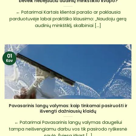
beveik nebejaučiu audinių minkštiklio kvapo?
← Patarimai Kartais klientai parašo ar paklausia
parduotuvėje labai praktiško klausimo: „Naudoju gerą
audinių minkštiklį, skalbiniai [...]
01
Kov
Pavasarinis langų valymas: kaip tinkamai pasiruošti ir
išvengti dažniausių klaidų
← Patarimai Pavasarinis langų valymas daugeliui
tampa neišvengiamu darbu vos tik pasirodo ryškesnė
saulė. Šviesa iškart [...]