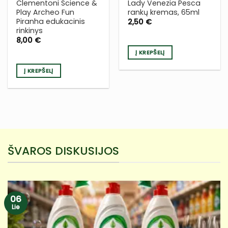
Clementoni Science &
Lady Venezia Pesca
Play Archeo Fun
rankų kremas, 65ml
Piranha edukacinis
2,50
€
rinkinys
8,00
€
Į KREPŠELĮ
Į KREPŠELĮ
ŠVAROS DISKUSIJOS
06
Lie