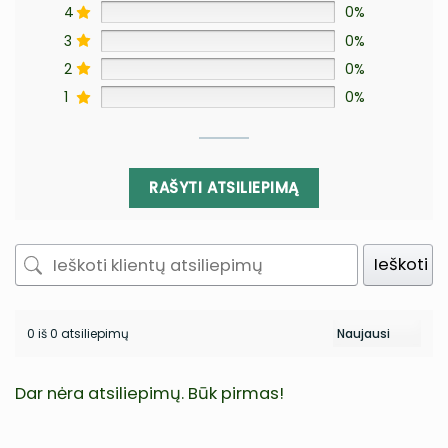
4
0%
3
0%
2
0%
1
0%
RAŠYTI ATSILIEPIMĄ
Ieškoti
0 iš 0 atsiliepimų
Dar nėra atsiliepimų. Būk pirmas!