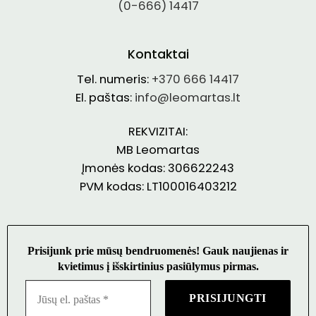
(0-666) 14417
Kontaktai
Tel. numeris:
+370 666 14417
El. paštas:
info@leomartas.lt
REKVIZITAI:
MB Leomartas
Įmonės kodas: 306622243
PVM kodas: LT100016403212
Prisijunk prie mūsų bendruomenės! Gauk naujienas ir
kvietimus į išskirtinius pasiūlymus pirmas.