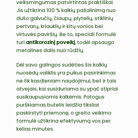
veiksmingumas patvirtintas praktiškai.
Jis užtikrina 100 % kalkių pašalinimą nuo
dušo galvučių, čiaupų, plytelių, stiklinių
pertvarų, kriauklių ir kitų vonios bei
virtuvės paviršių. Be to, speciali formulė
turi
antikorozinį poveikį
, todėl apsaugo
metalines dalis nuo rūdžių.
Dėl savo galingos sudėties šis kalkių
nuosėdų valiklis yra puikus pasirinkimas
ne tik kasdieniam naudojimui, bet ir tais
atvejais, kai susiduriama su ypač stipriai
susikaupusiomis kalkėmis. Patogus
purškiamas butelis leidžia tiksliai
paskirstyti priemonę, o greito veikimo
formulė užtikrina efektyvumą vos per
kelias minutes.