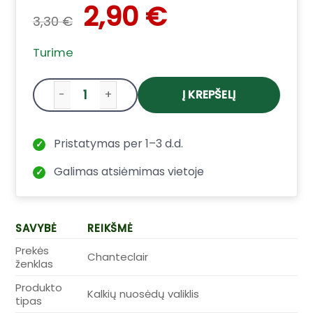
Original
Current
2,90
€
3,30
€
price
price
Turime
was:
is:
3,30 €.
2,90 €.
Į KREPŠELĮ
produkto kiekis: Kalkių nuosėdų valiklis C
Pristatymas per 1–3 d.d.
✓
Galimas atsiėmimas vietoje
✓
SAVYBĖ
REIKŠMĖ
Prekės
Chanteclair
ženklas
Produkto
Kalkių nuosėdų valiklis
tipas