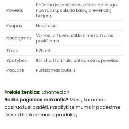
Pašalina įsisenėjusias kalkes, apsaugo
Poveikis
nuo rūdžių, sukuria kalkių prevencinį
barjerą
Kvapas
Neutralus
Vonios, virtuvės, stiklo ir metaliniams
Naudojimas
paviršiams
Talpa
625 ml
Ypatybės
Itin stipri formulė, antikorozinis poveikis
Pakuotė
Purškiamas butelis
Prekės ženklas:
Chanteclair
Reikia pagalbos renkantis?
Mūsų komanda
pasiruošusi padėti. Parašykite mums ir padėsime
išsirinkti tinkamiausią produktą.