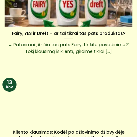
Fairy, YES ir Dreft – ar tai tikrai tas pats produktas?
← Patarimai „Ar čia tas pats Fairy, tik kitu pavadinimu?“
Tokį klausimą iš klientų girdime tikrai [...]
13
Kov
Kliento klausimas: Kodėl po džiovinimo džiovyklėje