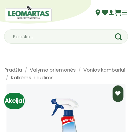
Skip
to
content
Ieškoti:
Pradžia
/
Valymo priemonės
/
Vonios kambariui
/
Kalkėms ir rūdims
Akcija!
PRIDĖTI
Į NORŲ
SĄRAŠĄ