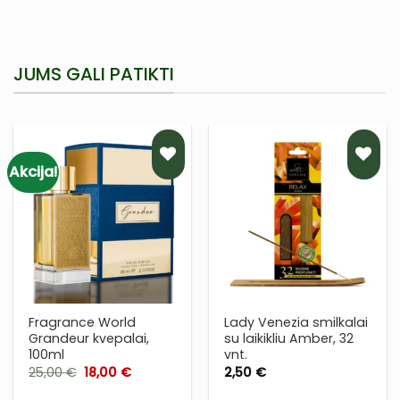
JUMS GALI PATIKTI
Akcija!
PRIDĖTI
PRIDĖTI
Į NORŲ
Į NORŲ
SĄRAŠĄ
SĄRAŠĄ
Fragrance World
Lady Venezia smilkalai
Grandeur kvepalai,
su laikikliu Amber, 32
100ml
vnt.
Original
Current
25,00
€
18,00
€
2,50
€
price
price
was:
is: