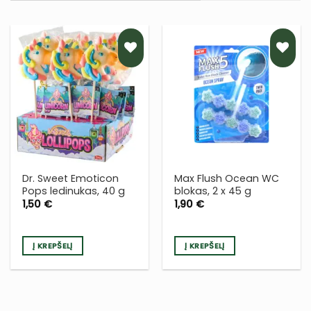
PRIDĖTI
PRIDĖTI
Į NORŲ
Į NORŲ
SĄRAŠĄ
SĄRAŠĄ
Dr. Sweet Emoticon
Max Flush Ocean WC
Pops ledinukas, 40 g
blokas, 2 x 45 g
1,50
€
1,90
€
Į KREPŠELĮ
Į KREPŠELĮ