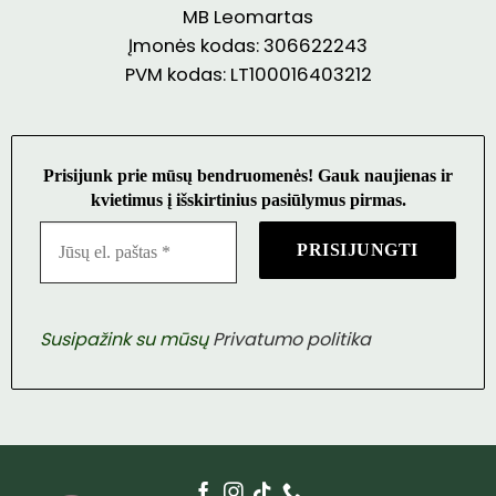
MB Leomartas
Įmonės kodas: 306622243
PVM kodas: LT100016403212
Prisijunk prie mūsų bendruomenės! Gauk naujienas ir
kvietimus į išskirtinius pasiūlymus pirmas.
Susipažink su mūsų
Privatumo politika