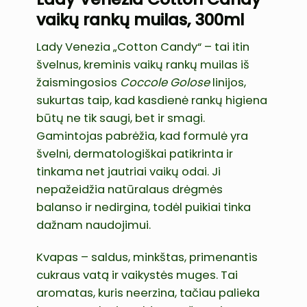
vaikų rankų muilas, 300ml
Lady Venezia „Cotton Candy“ – tai itin
švelnus, kreminis vaikų rankų muilas iš
žaismingosios
Coccole Golose
linijos,
sukurtas taip, kad kasdienė rankų higiena
būtų ne tik saugi, bet ir smagi.
Gamintojas pabrėžia, kad formulė yra
švelni, dermatologiškai patikrinta ir
tinkama net jautriai vaikų odai. Ji
nepažeidžia natūralaus drėgmės
balanso ir nedirgina, todėl puikiai tinka
dažnam naudojimui.
Kvapas – saldus, minkštas, primenantis
cukraus vatą ir vaikystės muges. Tai
aromatas, kuris neerzina, tačiau palieka