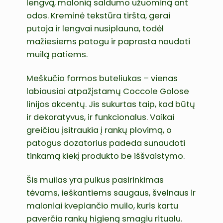
lengvą, malonią saldumo užuominą ant
odos. Kreminė tekstūra tiršta, gerai
putoja ir lengvai nusiplauna, todėl
mažiesiems patogu ir paprasta naudoti
muilą patiems.
Meškučio formos buteliukas – vienas
labiausiai atpažįstamų Coccole Golose
linijos akcentų. Jis sukurtas taip, kad būtų
ir dekoratyvus, ir funkcionalus. Vaikai
greičiau įsitraukia į rankų plovimą, o
patogus dozatorius padeda sunaudoti
tinkamą kiekį produkto be iššvaistymo.
Šis muilas yra puikus pasirinkimas
tėvams, ieškantiems saugaus, švelnaus ir
maloniai kvepiančio muilo, kuris kartu
paverčia rankų higieną smagiu ritualu.