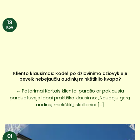
13
Kov
Kliento klausimas: Kodėl po džiovinimo džiovyklėje
beveik nebejaučiu audinių minkštiklio kvapo?
← Patarimai Kartais klientai parašo ar paklausia
parduotuvėje labai praktiško klausimo: „Naudoju gerą
audinių minkštiklį, skalbiniai [...]
01