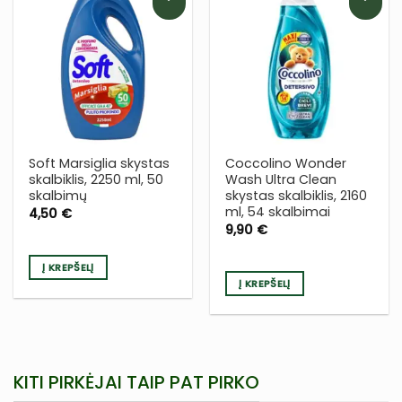
PRIDĖTI
PRIDĖTI
Į NORŲ
Į NORŲ
SĄRAŠĄ
SĄRAŠĄ
Soft Marsiglia skystas
Coccolino Wonder
skalbiklis, 2250 ml, 50
Wash Ultra Clean
skalbimų
skystas skalbiklis, 2160
ml, 54 skalbimai
4,50
€
9,90
€
Į KREPŠELĮ
Į KREPŠELĮ
KITI PIRKĖJAI TAIP PAT PIRKO