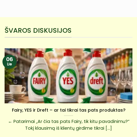
ŠVAROS DISKUSIJOS
06
Lie
Fairy, YES ir Dreft – ar tai tikrai tas pats produktas?
← Patarimai „Ar čia tas pats Fairy, tik kitu pavadinimu?“
Tokį klausimą iš klientų girdime tikrai [...]