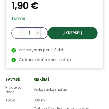
1,90
€
Turime
Į KREPŠELĮ
produkto kiekis: Lady Venezia Cotton Ca
Pristatymas per 1–3 d.d.
✓
Galimas atsiėmimas vietoje
✓
SAVYBĖ
REIKŠMĖ
Produkto
Vaikų rankų muilas
tipas
Talpa
300 ml
Cotton Candy / cukraus vatos