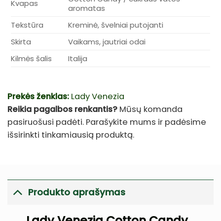
Kvapas
aromatas
Tekstūra
Kreminė, švelniai putojanti
Skirta
Vaikams, jautriai odai
Kilmės šalis
Italija
Prekės ženklas:
Lady Venezia
Reikia pagalbos renkantis?
Mūsų komanda
pasiruošusi padėti. Parašykite mums ir padėsime
išsirinkti tinkamiausią produktą.
Produkto aprašymas
Lady Venezia Cotton Candy