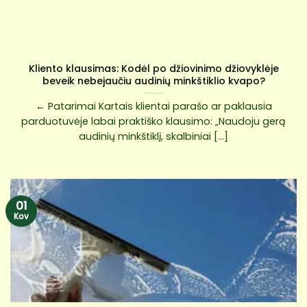
Kliento klausimas: Kodėl po džiovinimo džiovyklėje
beveik nebejaučiu audinių minkštiklio kvapo?
← Patarimai Kartais klientai parašo ar paklausia
parduotuvėje labai praktiško klausimo: „Naudoju gerą
audinių minkštiklį, skalbiniai [...]
01
Kov