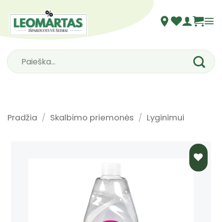
Skip
to
content
Ieškoti:
Pradžia
/
Skalbimo priemonės
/
Lyginimui
PRIDĖTI
Į NORŲ
SĄRAŠĄ