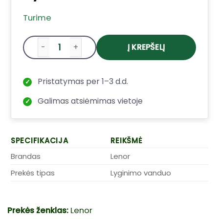
Turime
Į KREPŠELĮ
produkto kiekis: Lenor Spring Awakening l
Pristatymas per 1–3 d.d.
✓
Galimas atsiėmimas vietoje
✓
SPECIFIKACIJA
REIKŠMĖ
Brandas
Lenor
Prekės tipas
Lyginimo vanduo
Prekės ženklas:
Lenor