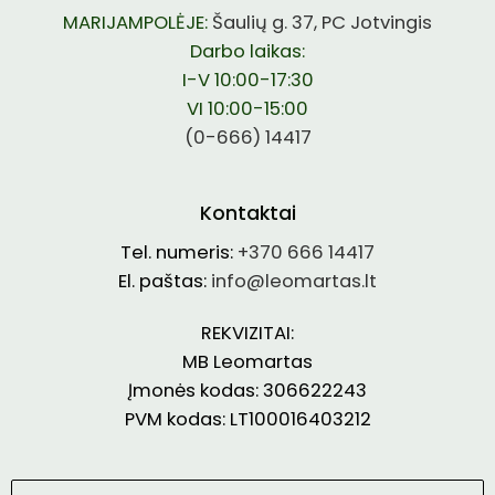
MARIJAMPOLĖJE:
Šaulių g. 37, PC Jotvingis
Darbo laikas:
I-V 10:00-17:30
VI 10:00-15:00
(0-666) 14417
Kontaktai
Tel. numeris:
+370 666 14417
El. paštas:
info@leomartas.lt
REKVIZITAI:
MB Leomartas
Įmonės kodas: 306622243
PVM kodas: LT100016403212