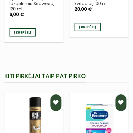
lazdelėmis Seaweed,
kvepalai, 100 ml
120 ml
20,00
€
6,00
€
Į KREPŠELĮ
Į KREPŠELĮ
KITI PIRKĖJAI TAIP PAT PIRKO
PRIDĖTI
PRIDĖTI
Į NORŲ
Į NORŲ