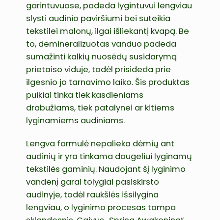
garintuvuose, padeda lygintuvui lengviau
slysti audinio paviršiumi bei suteikia
tekstilei malonų, ilgai išliekantį kvapą. Be
to, demineralizuotas vanduo padeda
sumažinti kalkių nuosėdų susidarymą
prietaiso viduje, todėl prisideda prie
ilgesnio jo tarnavimo laiko. Šis produktas
puikiai tinka tiek kasdieniams
drabužiams, tiek patalynei ar kitiems
lyginamiems audiniams.
Lengva formulė nepalieka dėmių ant
audinių ir yra tinkama daugeliui lyginamų
tekstilės gaminių. Naudojant šį lyginimo
vandenį garai tolygiai pasiskirsto
audinyje, todėl raukšlės išsilygina
lengviau, o lyginimo procesas tampa