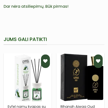
Dar nėra atsiliepimų. Būk pirmas!
JUMS GALI PATIKTI
PRIDĖTI
PRIDĖTI
Į NORŲ
Į NORŲ
SĄRAŠĄ
SĄRAŠĄ
Eyfel namų kvapas su
Rihanah Ajwaa Oud