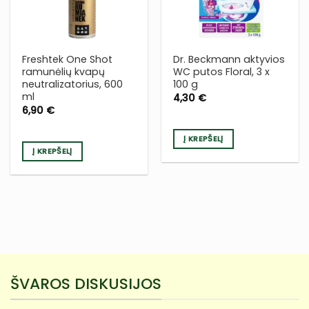
SĄRAŠĄ
SĄRAŠĄ
Freshtek One Shot
Dr. Beckmann aktyvios
ramunėlių kvapų
WC putos Floral, 3 x
neutralizatorius, 600
100 g
ml
4,30
€
6,90
€
Į KREPŠELĮ
Į KREPŠELĮ
ŠVAROS DISKUSIJOS