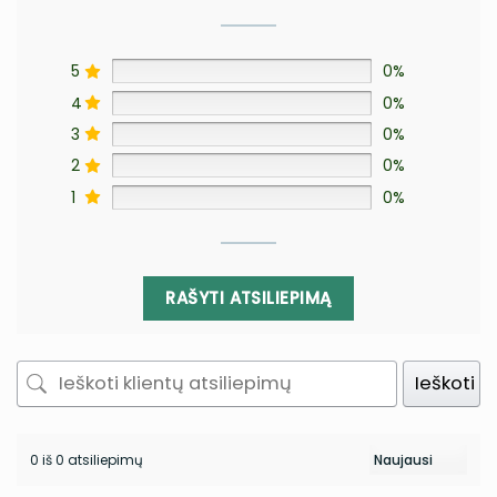
5
0%
4
0%
3
0%
2
0%
1
0%
RAŠYTI ATSILIEPIMĄ
Ieškoti
0 iš 0 atsiliepimų