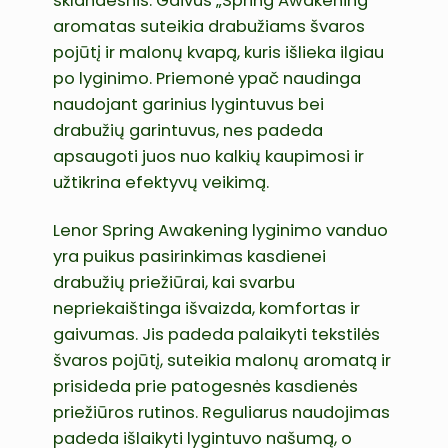
sklandesnis. Gaivus „Spring Awakening“
aromatas suteikia drabužiams švaros
pojūtį ir malonų kvapą, kuris išlieka ilgiau
po lyginimo. Priemonė ypač naudinga
naudojant garinius lygintuvus bei
drabužių garintuvus, nes padeda
apsaugoti juos nuo kalkių kaupimosi ir
užtikrina efektyvų veikimą.
Lenor Spring Awakening lyginimo vanduo
yra puikus pasirinkimas kasdienei
drabužių priežiūrai, kai svarbu
nepriekaištinga išvaizda, komfortas ir
gaivumas. Jis padeda palaikyti tekstilės
švaros pojūtį, suteikia malonų aromatą ir
prisideda prie patogesnės kasdienės
priežiūros rutinos. Reguliarus naudojimas
padeda išlaikyti lygintuvo našumą, o