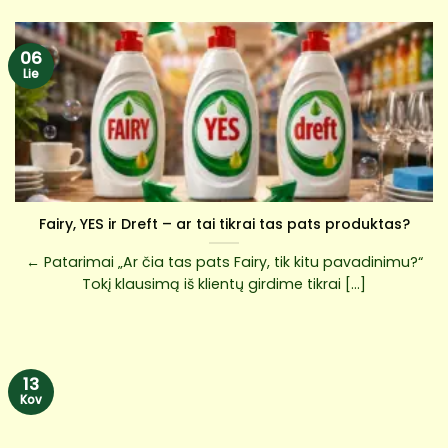
06
Lie
Fairy, YES ir Dreft – ar tai tikrai tas pats produktas?
← Patarimai „Ar čia tas pats Fairy, tik kitu pavadinimu?“
Tokį klausimą iš klientų girdime tikrai [...]
13
Kov