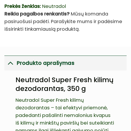
Prekės ženklas:
Neutradol
Reikia pagalbos renkantis?
Mūsų komanda
pasiruošusi padėti. Parašykite mums ir padėsime
išsirinkti tinkamiausią produktą.
Produkto aprašymas
Neutradol Super Fresh kilimų
dezodorantas, 350 g
Neutradol Super Fresh kilimų
dezodorantas – tai efektyvi priemonė,
padedanti pašalinti nemalonius kvapus
iš kilimų ir minkštų paviršių bei suteikianti
namams ilgai išliekantį gaivumo pojūtį.