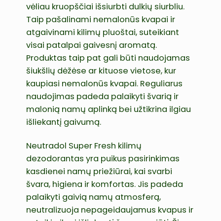
vėliau kruopščiai išsiurbti dulkių siurbliu.
Taip pašalinami nemalonūs kvapai ir
atgaivinami kilimų pluoštai, suteikiant
visai patalpai gaivesnį aromatą.
Produktas taip pat gali būti naudojamas
šiukšlių dėžėse ar kituose vietose, kur
kaupiasi nemalonūs kvapai. Reguliarus
naudojimas padeda palaikyti švarią ir
malonią namų aplinką bei užtikrina ilgiau
išliekantį gaivumą.
Neutradol Super Fresh kilimų
dezodorantas yra puikus pasirinkimas
kasdienei namų priežiūrai, kai svarbi
švara, higiena ir komfortas. Jis padeda
palaikyti gaivią namų atmosferą,
neutralizuoja nepageidaujamus kvapus ir