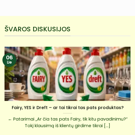
ŠVAROS DISKUSIJOS
06
Lie
Fairy, YES ir Dreft – ar tai tikrai tas pats produktas?
← Patarimai „Ar čia tas pats Fairy, tik kitu pavadinimu?“
Tokį klausimą iš klientų girdime tikrai [...]