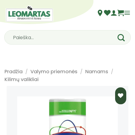
Skip
to
content
Ieškoti:
Pradžia
/
Valymo priemonės
/
Namams
/
Kilimų valikliai
PRIDĖTI
Į NORŲ
SĄRAŠĄ