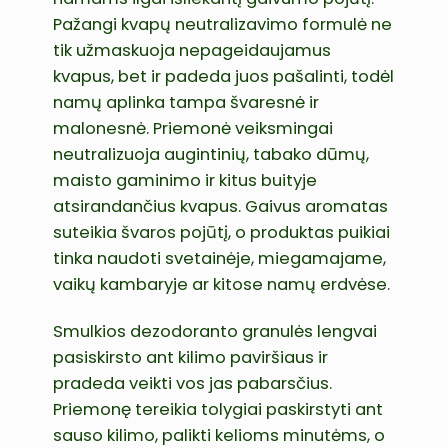
Pažangi kvapų neutralizavimo formulė ne
tik užmaskuoja nepageidaujamus
kvapus, bet ir padeda juos pašalinti, todėl
namų aplinka tampa švaresnė ir
malonesnė. Priemonė veiksmingai
neutralizuoja augintinių, tabako dūmų,
maisto gaminimo ir kitus buityje
atsirandančius kvapus. Gaivus aromatas
suteikia švaros pojūtį, o produktas puikiai
tinka naudoti svetainėje, miegamajame,
vaikų kambaryje ar kitose namų erdvėse.
Smulkios dezodoranto granulės lengvai
pasiskirsto ant kilimo paviršiaus ir
pradeda veikti vos jas pabarsčius.
Priemonę tereikia tolygiai paskirstyti ant
sauso kilimo, palikti kelioms minutėms, o