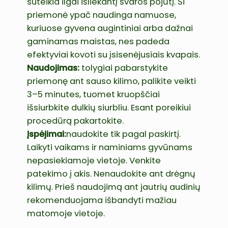
suteikia ilgai išliekantį švaros pojūtį. Ši
priemonė ypač naudinga namuose,
kuriuose gyvena augintiniai arba dažnai
gaminamas maistas, nes padeda
efektyviai kovoti su įsisenėjusiais kvapais.
Naudojimas:
tolygiai pabarstykite
priemonę ant sauso kilimo, palikite veikti
3–5 minutes, tuomet kruopščiai
išsiurbkite dulkių siurbliu. Esant poreikiui
procedūrą pakartokite.
Įspėjimai:
naudokite tik pagal paskirtį.
Laikyti vaikams ir naminiams gyvūnams
nepasiekiamoje vietoje. Venkite
patekimo į akis. Nenaudokite ant drėgnų
kilimų. Prieš naudojimą ant jautrių audinių
rekomenduojama išbandyti mažiau
matomoje vietoje.