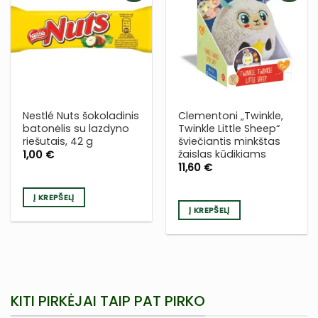
PRIDĖTI
PRIDĖTI
Į NORŲ
Į NORŲ
SĄRAŠĄ
SĄRAŠĄ
Nestlé Nuts šokoladinis
Clementoni „Twinkle,
batonėlis su lazdyno
Twinkle Little Sheep“
riešutais, 42 g
šviečiantis minkštas
žaislas kūdikiams
1,00
€
11,60
€
Į KREPŠELĮ
Į KREPŠELĮ
KITI PIRKĖJAI TAIP PAT PIRKO