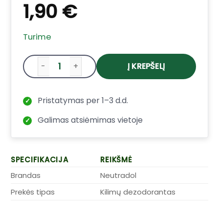
1,90
€
Turime
Į KREPŠELĮ
produkto kiekis: Neutradol Super Fresh ki
Pristatymas per 1–3 d.d.
✓
Galimas atsiėmimas vietoje
✓
SPECIFIKACIJA
REIKŠMĖ
Brandas
Neutradol
Prekės tipas
Kilimų dezodorantas