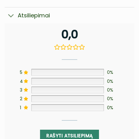
Atsiliepimai
0,0
5
0%
4
0%
3
0%
2
0%
1
0%
RAŠYTI ATSILIEPIMĄ