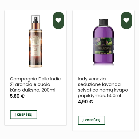
PRIDĖTI
PRIDĖTI
Į NORŲ
Į NORŲ
SĄRAŠĄ
SĄRAŠĄ
Compagnia Delle Indie
lady venezia
21 arancia e cuoio
seduzione lavanda
kūno dulksna, 200ml
selvatica namų kvapo
papildymas, 500ml
5,60
€
4,90
€
Į KREPŠELĮ
Į KREPŠELĮ