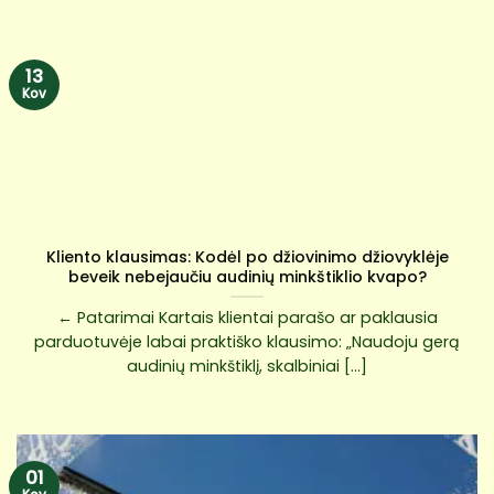
13
Kov
Kliento klausimas: Kodėl po džiovinimo džiovyklėje
beveik nebejaučiu audinių minkštiklio kvapo?
← Patarimai Kartais klientai parašo ar paklausia
parduotuvėje labai praktiško klausimo: „Naudoju gerą
audinių minkštiklį, skalbiniai [...]
01