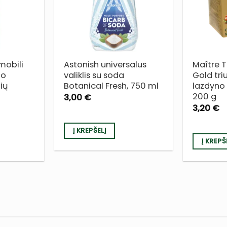
SĄRAŠĄ
SĄRAŠĄ
 mobili
Astonish universalus
Maître T
mo
valiklis su soda
Gold triu
čių
Botanical Fresh, 750 ml
lazdyno 
200 g
3,00
€
3,20
€
Į KREPŠELĮ
Į KREPŠ