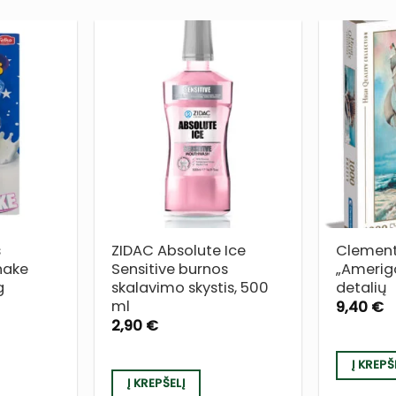
PRIDĖTI
PRIDĖTI
Į NORŲ
Į NORŲ
SĄRAŠĄ
SĄRAŠĄ
s
ZIDAC Absolute Ice
Clement
hake
Sensitive burnos
„Amerigo
g
skalavimo skystis, 500
detalių
ml
9,40
€
2,90
€
Į KREPŠ
Į KREPŠELĮ