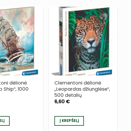
PRIDĖTI
PRIDĖTI
Į NORŲ
Į NORŲ
SĄRAŠĄ
SĄRAŠĄ
oni dėlionė
Clementoni dėlionė
 Ship“, 1000
„Leopardas džiunglėse“,
500 detalių
6,60
€
ELĮ
Į KREPŠELĮ