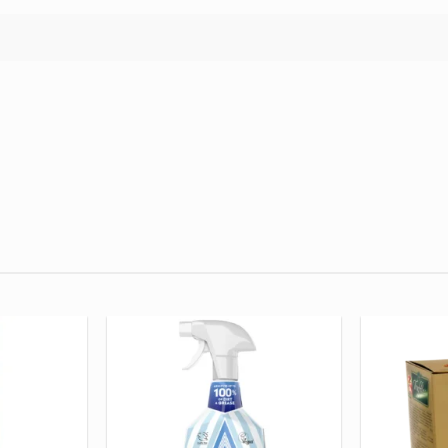
PRIDĖTI
PRIDĖTI
Į NORŲ
Į NORŲ