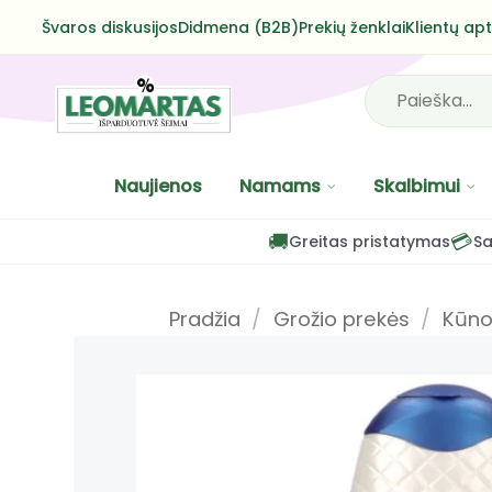
Skip
Švaros diskusijos
Didmena (B2B)
Prekių ženklai
Klientų ap
to
content
Ieškoti:
Naujienos
Namams
Skalbimui
🚚
💳
Greitas pristatymas
Sa
Pradžia
/
Grožio prekės
/
Kūno