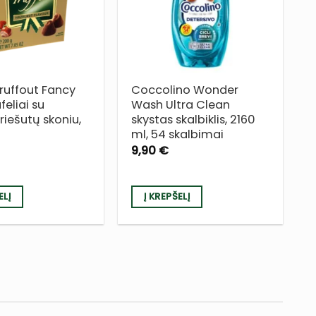
SĄRAŠĄ
SĄRAŠĄ
ruffout Fancy
Coccolino Wonder
feliai su
Wash Ultra Clean
riešutų skoniu,
skystas skalbiklis, 2160
ml, 54 skalbimai
9,90
€
ELĮ
Į KREPŠELĮ