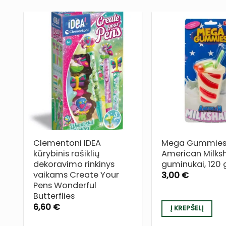
PRIDĖTI
Į NORŲ
SĄRAŠĄ
Clementoni IDEA
Mega Gummie
kūrybinis rašiklių
American Milks
dekoravimo rinkinys
guminukai, 120 
vaikams Create Your
3,00
€
Pens Wonderful
Butterflies
6,60
€
Į KREPŠELĮ