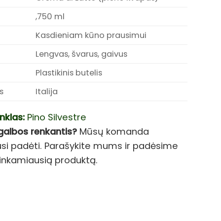
,750 ml
Kasdieniam kūno prausimui
Lengvas, švarus, gaivus
Plastikinis butelis
s
Italija
nklas:
Pino Silvestre
galbos renkantis?
Mūsų komanda
si padėti. Parašykite mums ir padėsime
i tinkamiausią produktą.