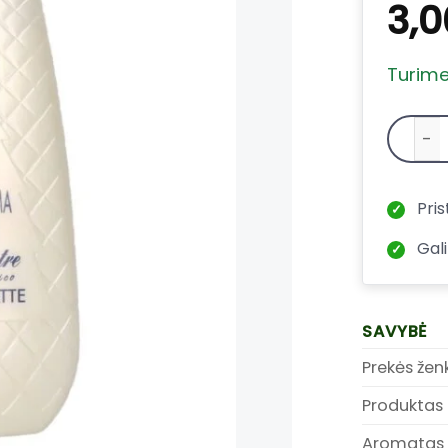
3,
Turim
Pris
✓
Gali
✓
SAVYBĖ
Prekės žen
Produktas
Aromatas