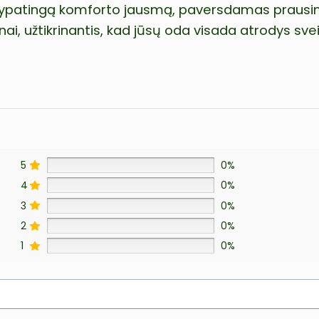
ikia ypatingą komforto jausmą, paversdamas prausi
i, užtikrinantis, kad jūsų oda visada atrodys sveika
5
0%
4
0%
3
0%
2
0%
1
0%