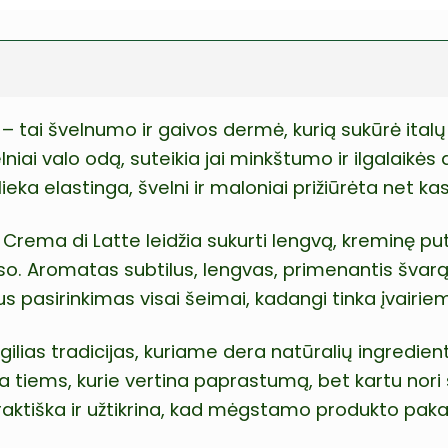
– tai švelnumo ir gaivos dermė, kurią sukūrė italų
lniai valo odą, suteikia jai minkštumo ir ilgalaikė
ieka elastinga, švelni ir maloniai prižiūrėta net 
s Crema di Latte leidžia sukurti lengvą, kreminę pu
 Aromatas subtilus, lengvas, primenantis švarą ir 
lus pasirinkimas visai šeimai, kadangi tinka įvairie
s gilias tradicijas, kuriame dera natūralių ingred
rta tiems, kurie vertina paprastumą, bet kartu nori
aktiška ir užtikrina, kad mėgstamo produkto pakak