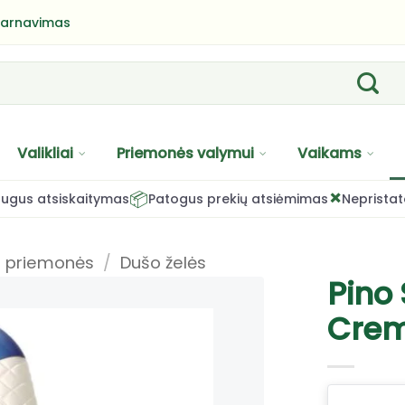
tarnavimas
Valikliai
Priemonės valymui
Vaikams
×
📦
ugus atsiskaitymas
Patogus prekių atsiėmimas
Nepristat
 priemonės
/
Dušo želės
Pino 
Crema
PRIDĖTI
Į NORŲ
SĄRAŠĄ