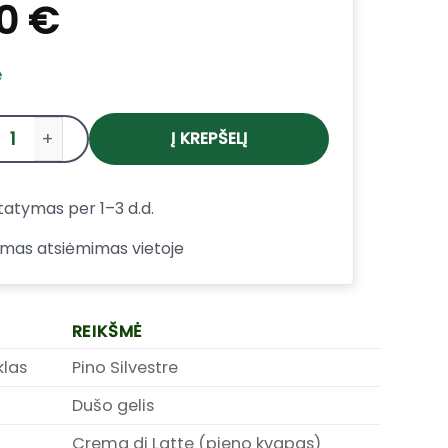
00
€
e
Į KREPŠELĮ
produkto kiekis: Pino Silvestre dušo gelis Crema di La
tatymas per 1–3 d.d.
mas atsiėmimas vietoje
REIKŠMĖ
klas
Pino Silvestre
Dušo gelis
Crema di Latte (pieno kvapas)