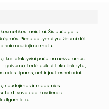
 kosmetikos meistrai. Šis dušo gelis
s drėgmės. Pieno baltymai yra žinomi dėl
kasdienio naudojimo metu.
tą, kuri efektyviai pašalina nešvarumus,
gaivumą, todėl puikiai tinka tiek rytui,
ms odos tipams, net ir jautresnei odai.
ientų naudojimas ir modernios
 suteikti savo odai kasdienės
s ilgam laikui.