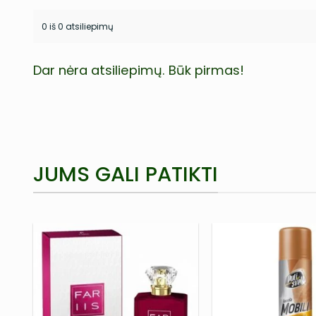
0 iš 0 atsiliepimų
Dar nėra atsiliepimų. Būk pirmas!
JUMS GALI PATIKTI
PRIDĖTI
Į NORŲ