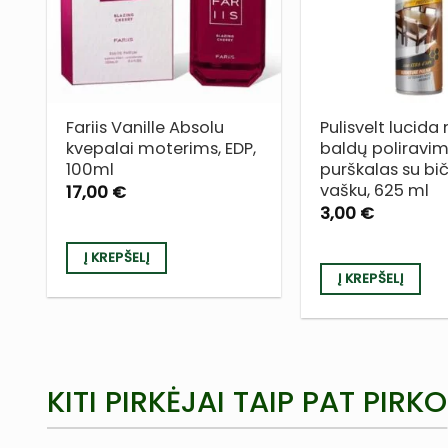
SĄRAŠĄ
Fariis Vanille Absolu
Pulisvelt lucida
kvepalai moterims, EDP,
baldų poliravi
100ml
purškalas su bi
vašku, 625 ml
17,00
€
3,00
€
Į KREPŠELĮ
Į KREPŠELĮ
KITI PIRKĖJAI TAIP PAT PIRKO