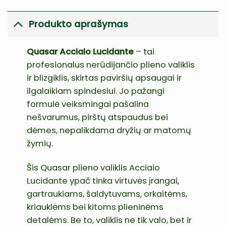
Produkto aprašymas
Quasar Acciaio Lucidante
– tai
profesionalus nerūdijančio plieno valiklis
ir blizgiklis, skirtas paviršių apsaugai ir
ilgalaikiam spindesiui. Jo pažangi
formulė veiksmingai pašalina
nešvarumus, pirštų atspaudus bei
dėmes, nepalikdama dryžių ar matomų
žymių.
Šis Quasar plieno valiklis Acciaio
Lucidante ypač tinka virtuvės įrangai,
gartraukiams, šaldytuvams, orkaitėms,
kriauklėms bei kitoms plieninėms
detalėms. Be to, valiklis ne tik valo, bet ir