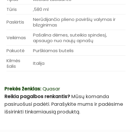
Tūris
,580 ml
Nerūdijančio plieno paviršių valymas ir
Paskirtis
blizginimas
Pašalina dėmes, suteikia spindesį,
Veikimas
apsaugo nuo naujų apnašų
Pakuotė
Purškiamas butelis
Kilmės
Italija
šalis
Prekės ženklas:
Quasar
Reikia pagalbos renkantis?
Mūsų komanda
pasiruošusi padėti. Parašykite mums ir padėsime
išsirinkti tinkamiausią produktą.