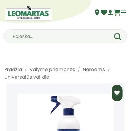
Skip
to
content
Ieškoti:
Pradžia
/
Valymo priemonės
/
Namams
/
Universalūs valikliai
PRIDĖTI
Į NORŲ
SĄRAŠĄ