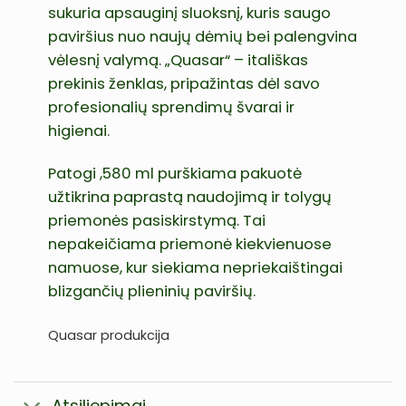
sukuria apsauginį sluoksnį, kuris saugo
paviršius nuo naujų dėmių bei palengvina
vėlesnį valymą. „Quasar“ – itališkas
prekinis ženklas, pripažintas dėl savo
profesionalių sprendimų švarai ir
higienai.
Patogi ,580 ml purškiama pakuotė
užtikrina paprastą naudojimą ir tolygų
priemonės pasiskirstymą. Tai
nepakeičiama priemonė kiekvienuose
namuose, kur siekiama nepriekaištingai
blizgančių plieninių paviršių.
Quasar produkcija
Atsiliepimai