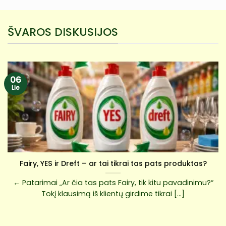
ŠVAROS DISKUSIJOS
06
Lie
Fairy, YES ir Dreft – ar tai tikrai tas pats produktas?
← Patarimai „Ar čia tas pats Fairy, tik kitu pavadinimu?“
Tokį klausimą iš klientų girdime tikrai [...]