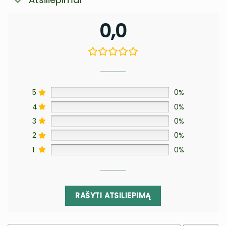
0,0
5
0%
4
0%
3
0%
2
0%
1
0%
RAŠYTI ATSILIEPIMĄ