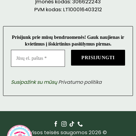
Įmonės kodas: 306622243
PVM kodas: LT100016403212
Prisijunk prie mūsų bendruomenės! Gauk naujienas ir
kvietimus į išskirtinius pasiūlymus pirmas.
Susipažink su mūsų
Privatumo politika
Visos teisės saugomos 2026 ©