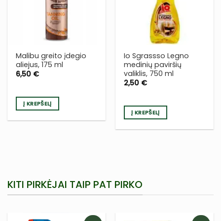
Į NORŲ
Į NORŲ
SĄRAŠĄ
SĄRAŠĄ
Malibu greito įdegio
Io Sgrassso Legno
aliejus, 175 ml
medinių paviršių
valiklis, 750 ml
6,50
€
2,50
€
Į KREPŠELĮ
Į KREPŠELĮ
KITI PIRKĖJAI TAIP PAT PIRKO