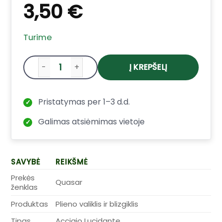
3,50
€
Turime
Į KREPŠELĮ
produkto kiekis: Quasar plieno valiklis bli
Pristatymas per 1–3 d.d.
✓
Galimas atsiėmimas vietoje
✓
SAVYBĖ
REIKŠMĖ
Prekės
Quasar
ženklas
Produktas
Plieno valiklis ir blizgiklis
Tipas
Acciaio Lucidante