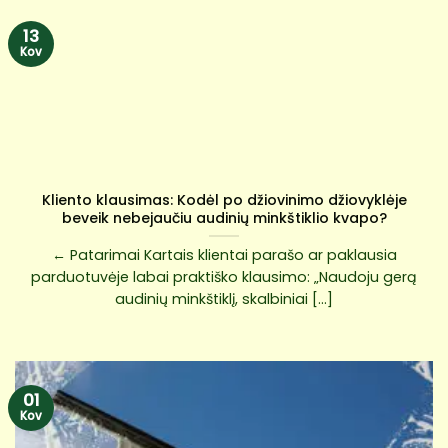
13
Kov
Kliento klausimas: Kodėl po džiovinimo džiovyklėje
beveik nebejaučiu audinių minkštiklio kvapo?
← Patarimai Kartais klientai parašo ar paklausia
parduotuvėje labai praktiško klausimo: „Naudoju gerą
audinių minkštiklį, skalbiniai [...]
01
Kov