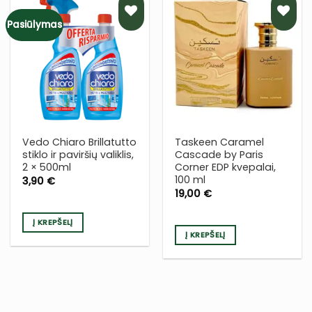
Pasiūlymas
PRIDĖTI
PRIDĖTI
Į NORŲ
Į NORŲ
SĄRAŠĄ
SĄRAŠĄ
Vedo Chiaro Brillatutto
Taskeen Caramel
stiklo ir paviršių valiklis,
Cascade by Paris
2 × 500ml
Corner EDP kvepalai,
100 ml
3,90
€
19,00
€
Į KREPŠELĮ
Į KREPŠELĮ