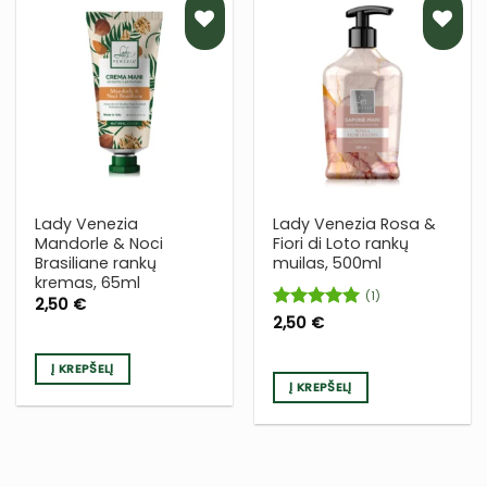
PRIDĖTI
PRIDĖTI
Į NORŲ
Į NORŲ
SĄRAŠĄ
SĄRAŠĄ
Lady Venezia
Lady Venezia Rosa &
Mandorle & Noci
Fiori di Loto rankų
Brasiliane rankų
muilas, 500ml
kremas, 65ml
(1)
2,50
€
Įvertinimas:
2,50
€
5
iš 5
Į KREPŠELĮ
Į KREPŠELĮ