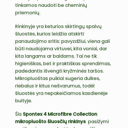
tinkamos naudoti be cheminių
priemonių.
Rinkinyje yra keturios skirtingų spalvų
šluostės, kurios leidžia atskirti
panaudojimo sritis: pavyzdžiui, viena gali
būti naudojama virtuvei, kita voniai, dar
kita langams ar baldams. Tai ne tik
higieniškas, bet ir praktiškas sprendimas,
padedantis išvengti kryžminės taršos.
Mikropluoštas puikiai sugeria dulkes,
riebalus ir kitus nešvarumus, todėl
šluostės yra nepakeičiamos kasdienėje
buityje.
Šis
Spontex 4 Microfibre Collection
mikropluošto šluosčių rinkinys
pasižymi