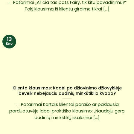
← Patarimai „Ar čia tas pats Fairy, tik kitu pavadinimu?“
Tokį klausimą iš klientų girdime tikrai [...]
13
Kov
Kliento klausimas: Kodėl po džiovinimo džiovyklėje
beveik nebejaučiu audinių minkštiklio kvapo?
← Patarimai Kartais klientai parašo ar paklausia
parduotuvėje labai praktiško klausimo: „Naudoju gerą
audinių minkštiklį, skalbiniai [...]