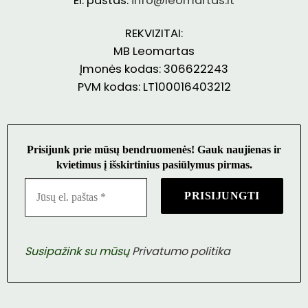
El. paštas:
info@leomartas.lt
REKVIZITAI:
MB Leomartas
Įmonės kodas: 306622243
PVM kodas: LT100016403212
Prisijunk prie mūsų bendruomenės! Gauk naujienas ir
kvietimus į išskirtinius pasiūlymus pirmas.
Susipažink su mūsų
Privatumo politika