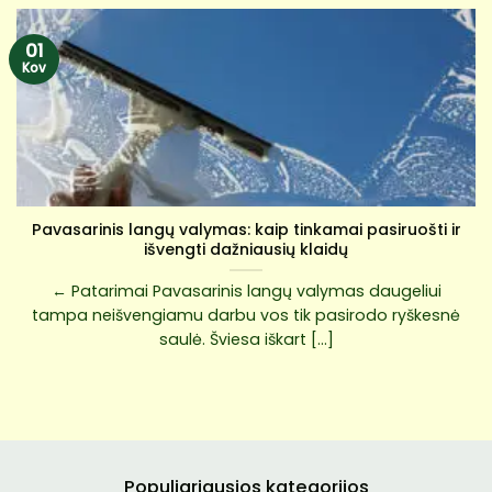
01
Kov
Pavasarinis langų valymas: kaip tinkamai pasiruošti ir
išvengti dažniausių klaidų
← Patarimai Pavasarinis langų valymas daugeliui
tampa neišvengiamu darbu vos tik pasirodo ryškesnė
saulė. Šviesa iškart [...]
Populiariausios kategorijos