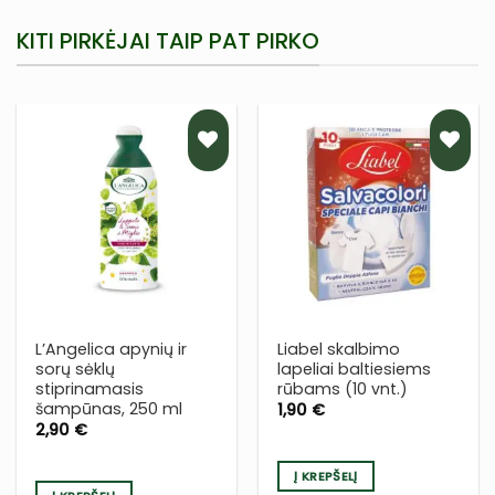
KITI PIRKĖJAI TAIP PAT PIRKO
PRIDĖTI
PRIDĖTI
Į NORŲ
Į NORŲ
SĄRAŠĄ
SĄRAŠĄ
L’Angelica apynių ir
Liabel skalbimo
sorų sėklų
lapeliai baltiesiems
stiprinamasis
rūbams (10 vnt.)
šampūnas, 250 ml
1,90
€
2,90
€
Į KREPŠELĮ