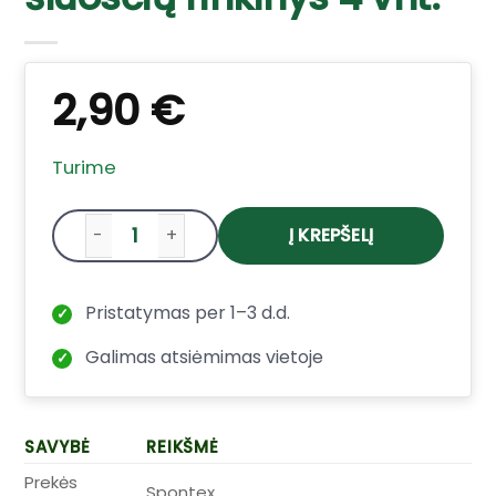
2,90
€
Turime
Į KREPŠELĮ
produkto kiekis: Spontex 4 Microfibre Colle
Pristatymas per 1–3 d.d.
✓
Galimas atsiėmimas vietoje
✓
SAVYBĖ
REIKŠMĖ
Prekės
Spontex