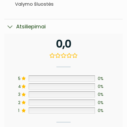
Valymo šluostės
Atsiliepimai
0,0
5
0%
4
0%
3
0%
2
0%
1
0%