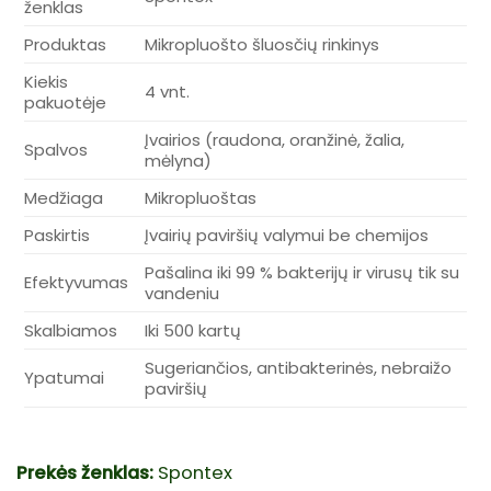
ženklas
Produktas
Mikropluošto šluosčių rinkinys
Kiekis
4 vnt.
pakuotėje
Įvairios (raudona, oranžinė, žalia,
Spalvos
mėlyna)
Medžiaga
Mikropluoštas
Paskirtis
Įvairių paviršių valymui be chemijos
Pašalina iki 99 % bakterijų ir virusų tik su
Efektyvumas
vandeniu
Skalbiamos
Iki 500 kartų
Sugeriančios, antibakterinės, nebraižo
Ypatumai
paviršių
Prekės ženklas:
Spontex