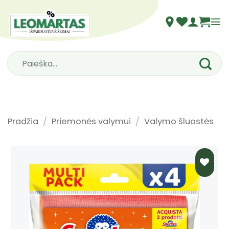
Skip
to
content
Ieškoti:
Pradžia
/
Priemonės valymui
/
Valymo šluostės
PRIDĖTI
Į NORŲ
SĄRAŠĄ