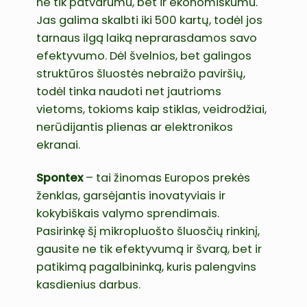
ne tik patvarumu, bet ir ekonomiškumu.
Jas galima skalbti iki 500 kartų, todėl jos
tarnaus ilgą laiką neprarasdamos savo
efektyvumo. Dėl švelnios, bet galingos
struktūros šluostės nebraižo paviršių,
todėl tinka naudoti net jautrioms
vietoms, tokioms kaip stiklas, veidrodžiai,
nerūdijantis plienas ar elektronikos
ekranai.
Spontex
– tai žinomas Europos prekės
ženklas, garsėjantis inovatyviais ir
kokybiškais valymo sprendimais.
Pasirinkę šį mikropluošto šluosčių rinkinį,
gausite ne tik efektyvumą ir švarą, bet ir
patikimą pagalbininką, kuris palengvins
kasdienius darbus.