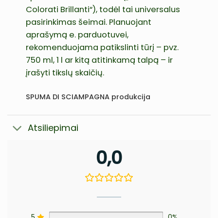
Colorati Brillanti“), todėl tai universalus
pasirinkimas šeimai. Planuojant
aprašymą e. parduotuvei,
rekomenduojama patikslinti tūrį – pvz.
750 ml, 1 l ar kitą atitinkamą talpą – ir
įrašyti tikslų skaičių.
SPUMA DI SCIAMPAGNA produkcija
Atsiliepimai
0,0
5
0%