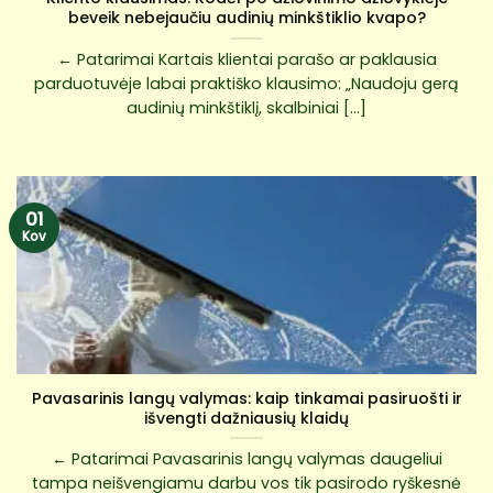
beveik nebejaučiu audinių minkštiklio kvapo?
← Patarimai Kartais klientai parašo ar paklausia
parduotuvėje labai praktiško klausimo: „Naudoju gerą
audinių minkštiklį, skalbiniai [...]
01
Kov
Pavasarinis langų valymas: kaip tinkamai pasiruošti ir
išvengti dažniausių klaidų
← Patarimai Pavasarinis langų valymas daugeliui
tampa neišvengiamu darbu vos tik pasirodo ryškesnė