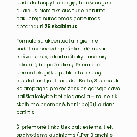
padeda taupyti energiją bei išsaugoti
audinius. Nors tikslaus tūrio neturite,
pakuotėje nurodomas gebėjimas
aptarnauti
29 skalbimus
.
Formulė su akcentuota higienine
sudėtimi padeda pašalinti dėmes ir
nešvarumus, o kartu išlaikyti audinių
tekstūrą be pažeidimų. Priemonė
dermatologiškai patikrinta ir saugi
naudoti net jautriai odai. Be to, Spuma di
Sciampagna prekės ženklas garsėja savo
itališka kokybe bei elegancija – tai ne tik
skalbimo priemonė, bet ir pojūtį kurianti
patirtis.
Ši priemonė tinka tiek baltiesiems, tiek
spalvotiems audiniams („Per Bianchi e