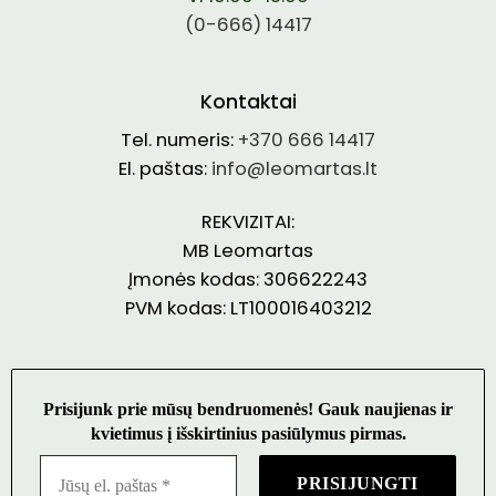
(0-666) 14417
Kontaktai
Tel. numeris:
+370 666 14417
El. paštas:
info@leomartas.lt
REKVIZITAI:
MB Leomartas
Įmonės kodas: 306622243
PVM kodas: LT100016403212
Prisijunk prie mūsų bendruomenės! Gauk naujienas ir
kvietimus į išskirtinius pasiūlymus pirmas.