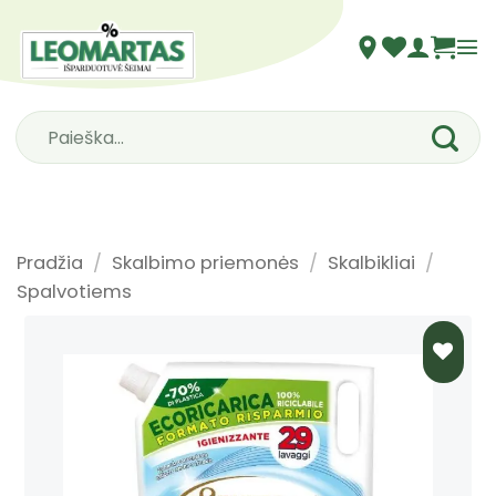
Skip
to
content
Ieškoti:
Pradžia
/
Skalbimo priemonės
/
Skalbikliai
/
Spalvotiems
PRIDĖTI
Į NORŲ
SĄRAŠĄ