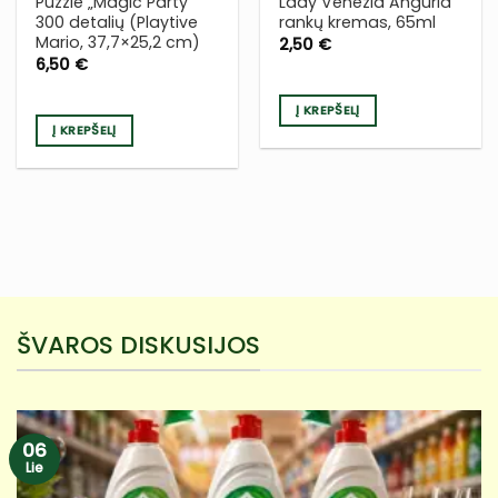
Puzzle „Magic Party“
Lady Venezia Anguria
300 detalių (Playtive
rankų kremas, 65ml
Mario, 37,7×25,2 cm)
2,50
€
6,50
€
Į KREPŠELĮ
Į KREPŠELĮ
ŠVAROS DISKUSIJOS
06
Lie