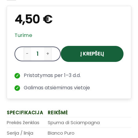
4,50
€
Turime
Į KREPŠELĮ
produkto kiekis: Spuma di Sciampagna s
Pristatymas per 1–3 d.d.
✓
Galimas atsiėmimas vietoje
✓
SPECIFIKACIJA
REIKŠMĖ
Prekės ženklas
Spuma di Sciampagna
Serija / linija
Bianco Puro