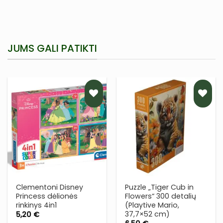
JUMS GALI PATIKTI
PRIDĖTI
PRIDĖTI
Į NORŲ
Į NORŲ
SĄRAŠĄ
SĄRAŠĄ
Clementoni Disney
Puzzle „Tiger Cub in
Princess dėlionės
Flowers“ 300 detalių
rinkinys 4in1
(Playtive Mario,
37,7×52 cm)
5,20
€