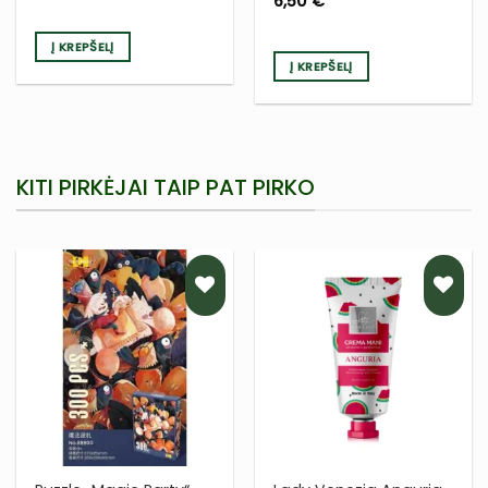
6,50
€
Į KREPŠELĮ
Į KREPŠELĮ
KITI PIRKĖJAI TAIP PAT PIRKO
PRIDĖTI
PRIDĖTI
Į NORŲ
Į NORŲ
SĄRAŠĄ
SĄRAŠĄ