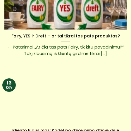
Fairy, YES ir Dreft – ar tai tikrai tas pats produktas?
← Patarimai „Ar čia tas pats Fairy, tik kitu pavadinimu?“
Tokį klausimą iš klientų girdime tikrai [...]
13
Kov
Kliento klausimas: Kodėl po džiovinimo džiovyklėje