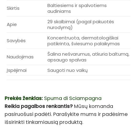
Baltiesiems ir spalvotiems
Skirtis
audiniams
29 skalbimai (pagal pakuotės
Apie
nurodymą)
Koncentruota, dermatologiškai
Savybės
patikrinta, šviesumo palaikymas
Šalina nešvarumus, atkuria baltumą,
Naudojimas
apsaugo spalvas
Įspėjimai
Saugoti nuo vaikų
Prekės ženklas:
Spuma di Sciampagna
Reikia pagalbos renkantis?
Mūsų komanda
pasiruošusi padėti. Parašykite mums ir padėsime
išsirinkti tinkamiausią produktą.