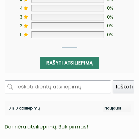
4
0%
3
0%
2
0%
1
0%
RAŠYTI ATSILIEPIMĄ
Ieškoti
0 iš 0 atsiliepimų
Dar nėra atsiliepimų. Būk pirmas!