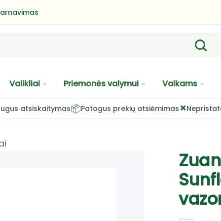
tarnavimas
Valikliai
Priemonės valymui
Vaikams
×
📦
ugus atsiskaitymas
Patogus prekių atsiėmimas
Nepristat
ai
Zuan
Sunf
vazo
PRIDĖTI
Į NORŲ
SĄRAŠĄ