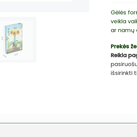
Gėlės for
veikla va
ar namų 
Prekės že
Reikia pa
pasiruošu
išsirinkt