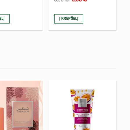
price
price
was:
is:
6,90 €.
5,50 €.
ELĮ
Į KREPŠELĮ
PRIDĖTI
PRIDĖTI
Į NORŲ
Į NORŲ
SĄRAŠĄ
SĄRAŠĄ