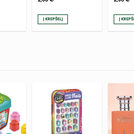
Į KREPŠELĮ
Į KREPŠ
PRIDĖTI
PRIDĖTI
Į NORŲ
Į NORŲ
SĄRAŠĄ
SĄRAŠĄ