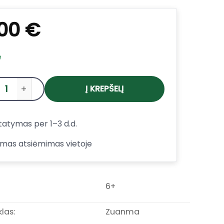
,00
€
e
Į KREPŠELĮ
produkto kiekis: Zuanma konstruktorius Sunflower S
tatymas per 1–3 d.d.
mas atsiėmimas vietoje
6+
las:
Zuanma