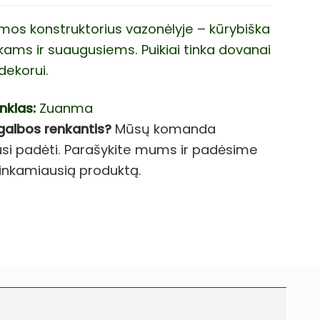
mos konstruktorius vazonėlyje – kūrybiška
ikams ir suaugusiems. Puikiai tinka dovanai
dekorui.
nklas:
Zuanma
galbos renkantis?
Mūsų komanda
si padėti. Parašykite mums ir padėsime
i tinkamiausią produktą.