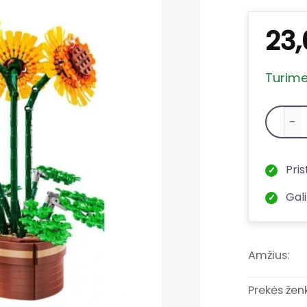
23
Turim
Pris
✓
Gali
✓
Amžius:
Prekės ženk