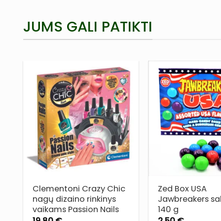
JUMS GALI PATIKTI
PRIDĖTI
Į NORŲ
SĄRAŠĄ
Clementoni Crazy Chic
Zed Box USA
nagų dizaino rinkinys
Jawbreakers sal
vaikams Passion Nails
140 g
19,80
€
2,50
€