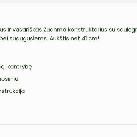
us ir vasariškas Zuanma konstruktorius su saulė
ei suaugusiems. Aukštis net 41 cm!
ą, kantrybę
puošimui
nstrukcija