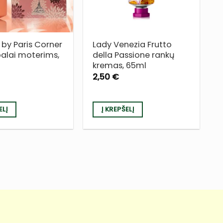
by Paris Corner
Lady Venezia Frutto
palai moterims,
della Passione rankų
kremas, 65ml
2,50
€
ELĮ
Į KREPŠELĮ