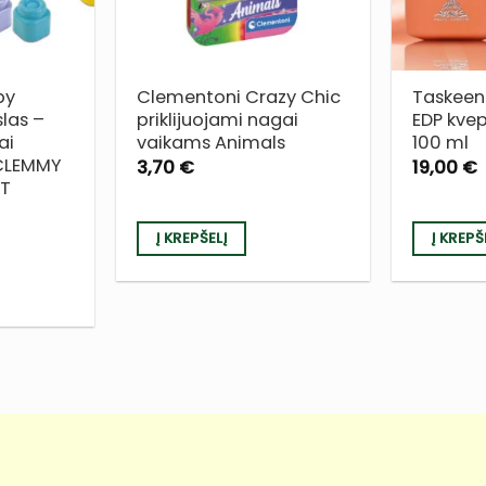
by
Clementoni Crazy Chic
Taskeen 
slas –
priklijuojami nagai
EDP kve
ai
vaikams Animals
100 ml
 CLEMMY
3,70
€
19,00
€
ET
Į KREPŠELĮ
Į KREPŠ