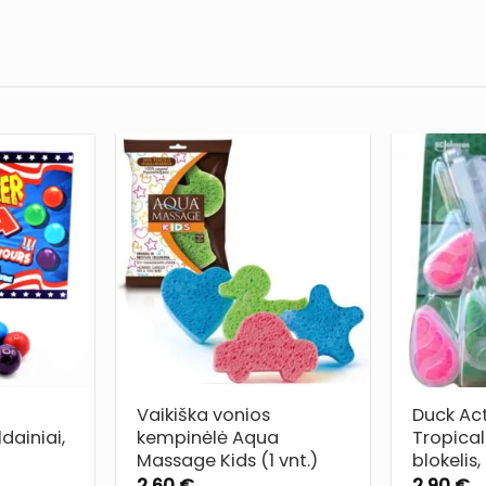
PRIDĖTI
PRIDĖTI
Į NORŲ
Į NORŲ
SĄRAŠĄ
SĄRAŠĄ
Vaikiška vonios
Duck Ac
dainiai,
kempinėlė Aqua
Tropica
Massage Kids (1 vnt.)
blokelis,
2,60
€
2,90
€