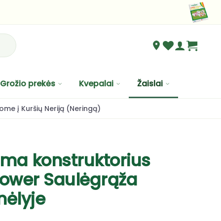
Grožio prekės
Kvepalai
Žaislai
ome į Kuršių Neriją (Neringą)
ma konstruktorius
lower Saulėgrąža
nėlyje