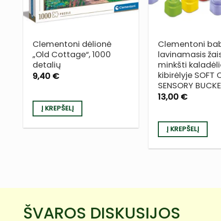
Clementoni dėlionė
Clementoni ba
„Old Cottage“, 1000
lavinamasis žai
detalių
minkšti kaladėli
kibirėlyje SOFT
9,40
€
SENSORY BUCK
13,00
€
Į KREPŠELĮ
Į KREPŠELĮ
ŠVAROS DISKUSIJOS