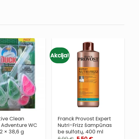
Akcija!
PRIDĖTI
PRIDĖTI
Į NORŲ
Į NORŲ
SĄRAŠĄ
SĄRAŠĄ
tive Clean
Franck Provost Expert
L
l Adventure WC
Nutri-Frizz šampūnas
 2 × 38,6 g
be sulfatų, 400 ml
Original
Current
6,90
€
5,50
€