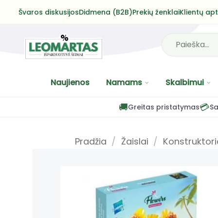
Skip
Švaros diskusijos
Didmena (B2B)
Prekių ženklai
Klientų ap
to
content
Ieškoti:
Naujienos
Namams
Skalbimui
🚚
💳
Greitas pristatymas
Sa
Pradžia
/
Žaislai
/
Konstruktori