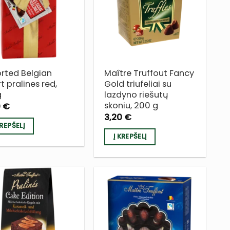
Į NORŲ
Į NORŲ
SĄRAŠĄ
SĄRAŠĄ
rted Belgian
Maître Truffout Fancy
t pralines red,
Gold triufeliai su
g
lazdyno riešutų
skoniu, 200 g
0
€
3,20
€
KREPŠELĮ
Į KREPŠELĮ
PRIDĖTI
PRIDĖTI
Į NORŲ
Į NORŲ