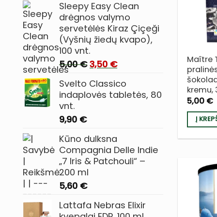
Sleepy Easy Clean
drėgnos valymo
servetėlės Kiraz Çiçeği
(Vyšnių žiedų kvapo),
100 vnt.
Maître 
Original
Current
5,00
€
3,50
€
pralinė
price
price
šokolad
Svelto Classico
was:
is:
kremu, 
indaplovės tabletės, 80
5,00 €.
3,50 €.
5,00
€
vnt.
9,90
€
Į KREP
Kūno dulksna
Compagnia Delle Indie
„7 Iris & Patchouli“ –
200 ml
5,60
€
Lattafa Nebras Elixir
kvepalai EDP, 100 ml