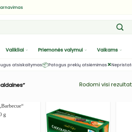
tarnavimas
Valikliai
Priemonės valymui
Vaikams
×
📦
ugus atsiskaitymas
Patogus prekių atsiėmimas
Nepristat
Rodomi visi rezultata
aldaines”
PRIDĖTI
PRIDĖTI