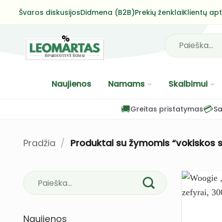
Skip
Švaros diskusijos
Didmena (B2B)
Prekių ženklai
Klientų ap
to
content
Ieškoti:
Naujienos
Namams
Skalbimui
🚚
💳
Greitas pristatymas
Sa
Pradžia
/
Produktai su žymomis “vokiskos s
Naujienos