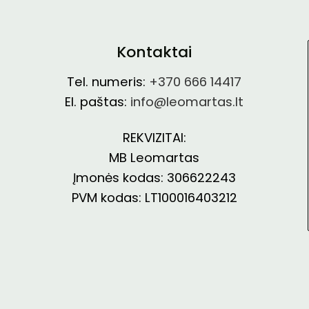
Kontaktai
Tel. numeris:
+370 666 14417
El. paštas:
info@leomartas.lt
REKVIZITAI:
MB Leomartas
Įmonės kodas: 306622243
PVM kodas: LT100016403212