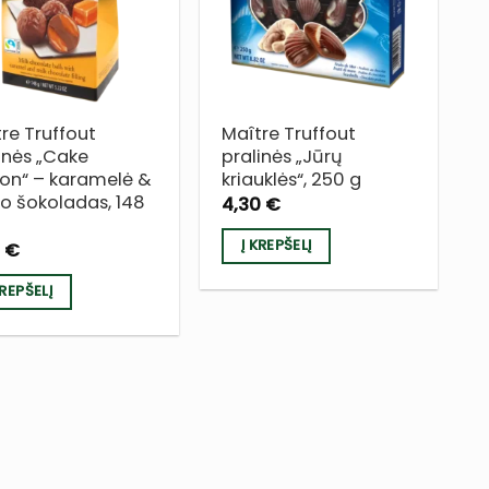
SĄRAŠĄ
SĄRAŠĄ
re Truffout
Maître Truffout
inės „Cake
pralinės „Jūrų
ion“ – karamelė &
kriauklės“, 250 g
o šokoladas, 148
4,30
€
Į KREPŠELĮ
0
€
KREPŠELĮ