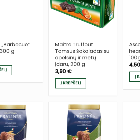
Į NORŲ
Į NORŲ
SĄRAŠĄ
SĄRAŠĄ
 „Barbecue“
Maitre Truffout
Asso
, 300 g
Tamsus šokoladas su
hear
apelsinų ir mėtų
100
įdaru, 200 g
4,5
ŠELĮ
3,90
€
Į 
Į KREPŠELĮ
PRIDĖTI
PRIDĖTI
Į NORŲ
Į NORŲ