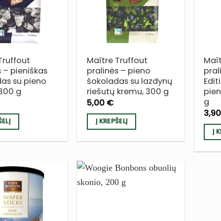
SĄRAŠĄ
SĄRAŠĄ
Truffout
Maître Truffout
Maît
s – pieniškas
pralinės – pieno
pral
as su pieno
šokoladas su lazdynų
Edit
300 g
riešutų kremu, 300 g
pien
g
5,00
€
3,9
ŠELĮ
Į KREPŠELĮ
Į 
PRIDĖTI
PRIDĖTI
Į NORŲ
Į NORŲ