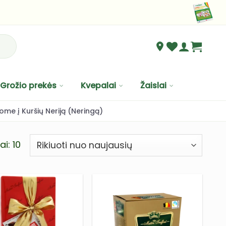
Grožio prekės
Kvepalai
Žaislai
ome į Kuršių Neriją (Neringą)
Rūšiuojama
i: 10
pagal
naujausią
PRIDĖTI
PRIDĖTI