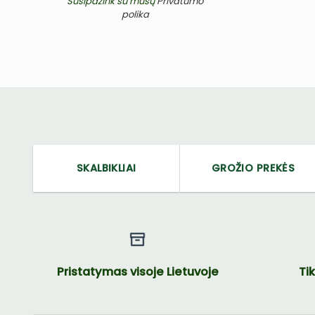
Susipažink su mūsų
Privatumo
polika
SKALBIKLIAI
GROŽIO PREKĖS
Pristatymas visoje Lietuvoje
Ti