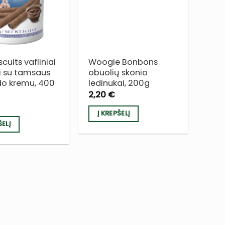
SĄRAŠĄ
SĄRAŠĄ
scuits vafliniai
Woogie Bonbons
iai su tamsaus
obuolių skonio
do kremu, 400
ledinukai, 200g
2,20
€
Į KREPŠELĮ
ŠELĮ