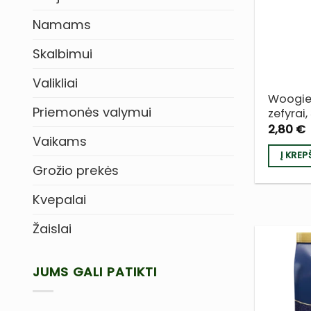
Namams
Skalbimui
Valikliai
Woogie
Priemonės valymui
zefyrai
2,80
€
Vaikams
Į KREP
Grožio prekės
Kvepalai
Žaislai
JUMS GALI PATIKTI