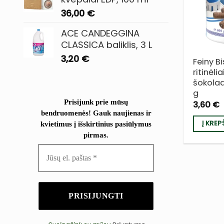
36,00
€
ACE CANDEGGINA
CLASSICA baliklis, 3 L
3,20
€
Feiny Bi
ritinėl
šokola
g
Prisijunk prie mūsų
3,60
€
bendruomenės! Gauk naujienas ir
Į KREP
kvietimus į išskirtinius pasiūlymus
pirmas.