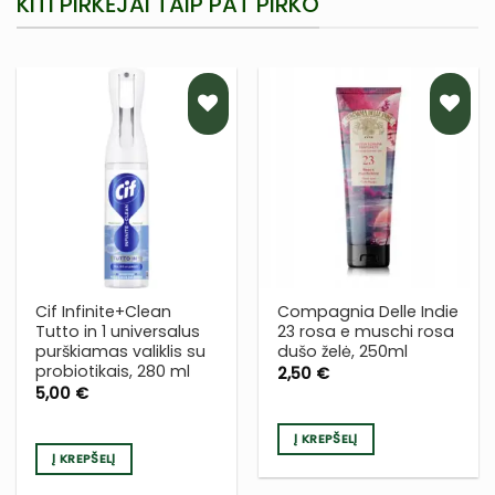
KITI PIRKĖJAI TAIP PAT PIRKO
PRIDĖTI
PRIDĖTI
Į NORŲ
Į NORŲ
SĄRAŠĄ
SĄRAŠĄ
Cif Infinite+Clean
Compagnia Delle Indie
Tutto in 1 universalus
23 rosa e muschi rosa
purškiamas valiklis su
dušo želė, 250ml
probiotikais, 280 ml
2,50
€
5,00
€
Į KREPŠELĮ
Į KREPŠELĮ