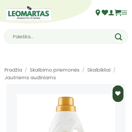
Skip
to
content
Ieškoti:
Pradžia
/
Skalbimo priemonės
/
Skalbikliai
/
Jautriems audiniams
PRIDĖTI
Į NORŲ
SĄRAŠĄ