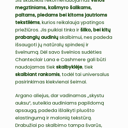
Šis skalbiklis rekomenduojamas
vilnos
megztiniams, kašmyro šalikams,
paltams, pledams bei kitoms jautrioms
tekstilėms
, kurios reikalauja ypatingos
priežiūros. Jis puikiai tinka ir
šilko, bei kitų
prabangių audinių
skalbimui, nes padeda
išsaugoti jų natūralų spindesį ir
švelnumą. Dėl savo švelnios sudėties
Chanteclair Lana e Cashmere gali būti
naudojamas tiek
skalbyklėje
, tiek
skalbiant rankomis
, todėl tai universalus
pasirinkimas kiekvienai šeimai.
Argano aliejus, dar vadinamas „skystu
auksu“, suteikia audiniams papildomą
apsaugą, padeda išlaikyti pluošto
elastingumą ir malonią tekstūrą.
Drabužiai po skalbimo tampa švarūs,