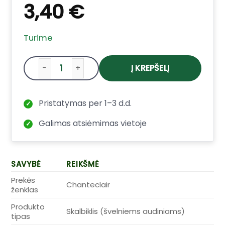
3,40
€
Turime
Į KREPŠELĮ
produkto kiekis: Skalbiklis Chanteclair L
Pristatymas per 1–3 d.d.
✓
Galimas atsiėmimas vietoje
✓
SAVYBĖ
REIKŠMĖ
Prekės
Chanteclair
ženklas
Produkto
Skalbiklis (švelniems audiniams)
tipas