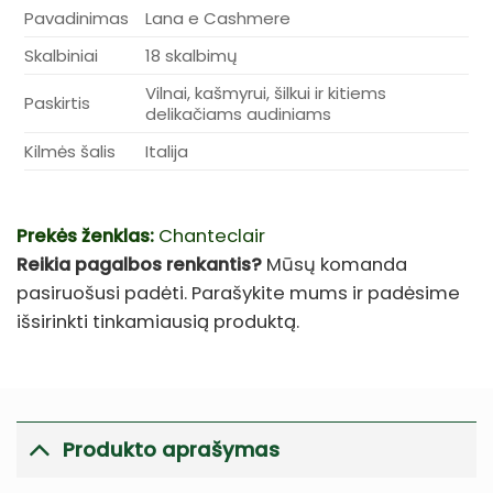
Pavadinimas
Lana e Cashmere
Skalbiniai
18 skalbimų
Vilnai, kašmyrui, šilkui ir kitiems
Paskirtis
delikačiams audiniams
Kilmės šalis
Italija
Prekės ženklas:
Chanteclair
Reikia pagalbos renkantis?
Mūsų komanda
pasiruošusi padėti. Parašykite mums ir padėsime
išsirinkti tinkamiausią produktą.
Produkto aprašymas