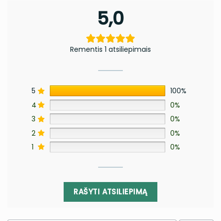
5,0
Rementis 1 atsiliepimais
5
100%
4
0%
3
0%
2
0%
1
0%
RAŠYTI ATSILIEPIMĄ