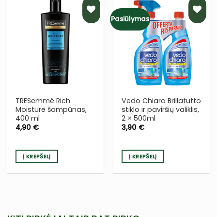
Pasiūlymas
PRIDĖTI
PRIDĖTI
Į NORŲ
Į NORŲ
SĄRAŠĄ
SĄRAŠĄ
TRESemmé Rich
Vedo Chiaro Brillatutto
Moisture šampūnas,
stiklo ir paviršių valiklis,
400 ml
2 × 500ml
4,90
€
3,90
€
Į KREPŠELĮ
Į KREPŠELĮ