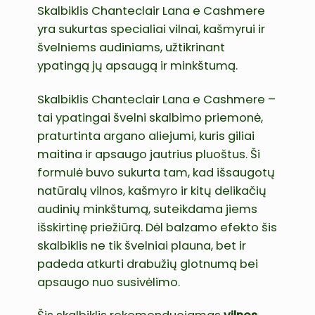
Skalbiklis Chanteclair Lana e Cashmere
yra sukurtas specialiai vilnai, kašmyrui ir
švelniems audiniams, užtikrinant
ypatingą jų apsaugą ir minkštumą.
Skalbiklis Chanteclair Lana e Cashmere –
tai ypatingai švelni skalbimo priemonė,
praturtinta argano aliejumi, kuris giliai
maitina ir apsaugo jautrius pluoštus. Ši
formulė buvo sukurta tam, kad išsaugotų
natūralų vilnos, kašmyro ir kitų delikačių
audinių minkštumą, suteikdama jiems
išskirtinę priežiūrą. Dėl balzamo efekto šis
skalbiklis ne tik švelniai plauna, bet ir
padeda atkurti drabužių glotnumą bei
apsaugo nuo susivėlimo.