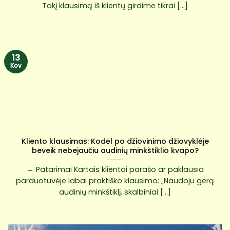
Tokį klausimą iš klientų girdime tikrai [...]
13
Kov
Kliento klausimas: Kodėl po džiovinimo džiovyklėje
beveik nebejaučiu audinių minkštiklio kvapo?
← Patarimai Kartais klientai parašo ar paklausia
parduotuvėje labai praktiško klausimo: „Naudoju gerą
audinių minkštiklį, skalbiniai [...]