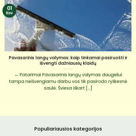
01
Kov
Pavasarinis langų valymas: kaip tinkamai pasiruošti ir
išvengti dažniausių klaidų
← Patarimai Pavasarinis langų valymas daugeliui
tampa neišvengiamu darbu vos tik pasirodo ryškesnė
saulė. Šviesa iškart [...]
Populiariausios kategorijos