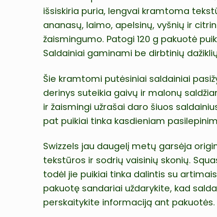
išsiskiria puria, lengvai kramtoma tekst
ananasų, laimo, apelsinų, vyšnių ir citri
žaismingumo. Patogi 120 g pakuotė puiki
Saldainiai gaminami be dirbtinių dažiklių
Šie kramtomi putėsiniai saldainiai pasižym
derinys suteikia gaivų ir malonų saldžia
ir žaismingi užrašai daro šiuos saldain
pat puikiai tinka kasdieniam pasilepinimu
Swizzels jau daugelį metų garsėja origin
tekstūros ir sodrių vaisinių skonių. Squa
todėl jie puikiai tinka dalintis su artimais
pakuotę sandariai uždarykite, kad saldaini
perskaitykite informaciją ant pakuotės. L