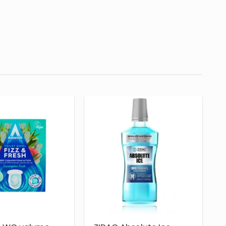
PRIDĖTI
PRIDĖTI
Į NORŲ
Į NORŲ
SĄRAŠĄ
SĄRAŠĄ