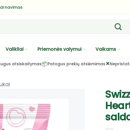
tarnavimas
Valikliai
Priemonės valymui
Vaikams
×
📦
ugus atsiskaitymas
Patogus prekių atsiėmimas
Nepristat
ukai
Swiz
Hear
salda
PRIDĖTI
Į NORŲ
SĄRAŠĄ