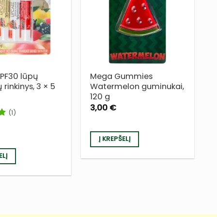
Į NORŲ
Į NORŲ
SĄRAŠĄ
SĄRAŠĄ
SPF30 lūpų
Mega Gummies
rinkinys, 3 × 5
Watermelon guminukai,
120 g
3,00
€
(1)
s:
Į KREPŠELĮ
ELĮ