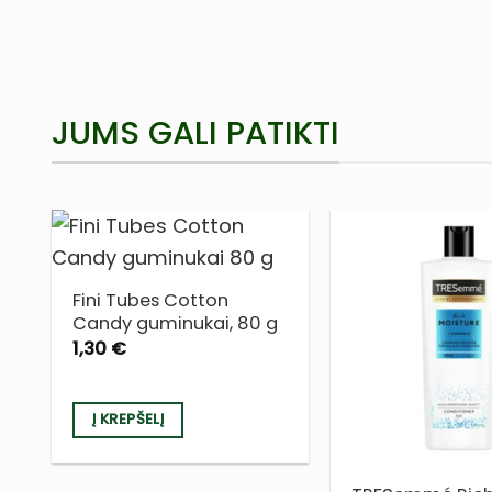
JUMS GALI PATIKTI
Fini Tubes Cotton
PRIDĖTI
Candy guminukai, 80 g
Į NORŲ
1,30
€
SĄRAŠĄ
Į KREPŠELĮ