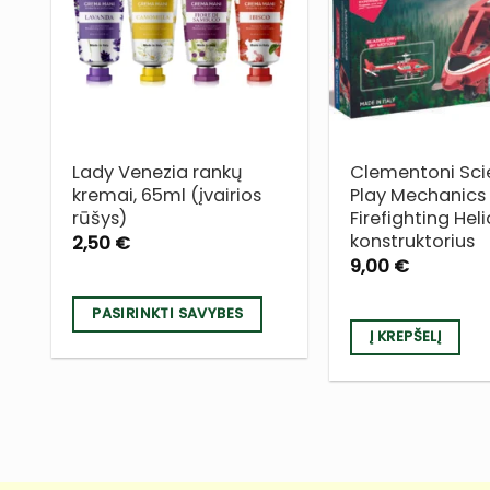
Į NORŲ
SĄRAŠĄ
Lady Venezia rankų
Clementoni Sci
kremai, 65ml (įvairios
Play Mechanics
rūšys)
Firefighting Hel
konstruktorius
2,50
€
9,00
€
PASIRINKTI SAVYBES
Į KREPŠELĮ
This
product
has
multiple
variants.
The