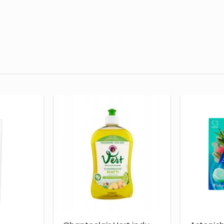
PRIDĖTI
PRIDĖTI
Į NORŲ
Į NORŲ
SĄRAŠĄ
SĄRAŠĄ