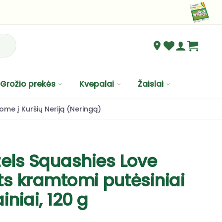
Grožio prekės
Kvepalai
Žaislai
ome į Kuršių Neriją (Neringą)
zels Squashies Love
ts kramtomi putėsiniai
iniai, 120 g