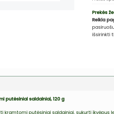
Prekės že
Reikia pa
pasiruošu
išsirinkt
 putėsiniai saldainiai, 120 g
i kramtomi putėsiniai saldainiai, sukurti įkvėpus 