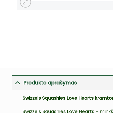
Produkto aprašymas
Swizzels Squashies Love Hearts kramtomi
Swizzels Squashies Love Hearts – minkšt