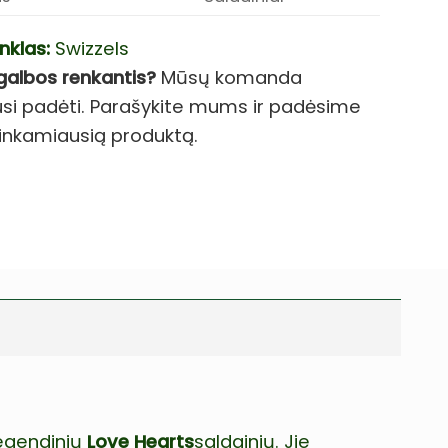
nklas:
Swizzels
galbos renkantis?
Mūsų komanda
si padėti. Parašykite mums ir padėsime
i tinkamiausią produktą.
legendinių
Love Hearts
saldainių. Jie