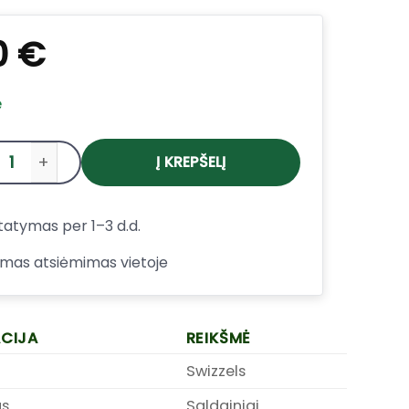
0
€
e
Į KREPŠELĮ
produkto kiekis: Swizzels Squashies Love Hearts kramt
tatymas per 1–3 d.d.
mas atsiėmimas vietoje
ACIJA
REIKŠMĖ
Swizzels
as
Saldainiai