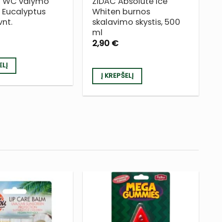
h WC valymo
ZIDAC Absolute Ice
 Eucalyptus
Whiten burnos
vnt.
skalavimo skystis, 500
ml
2,90
€
ELĮ
Į KREPŠELĮ
PRIDĖTI
PRIDĖTI