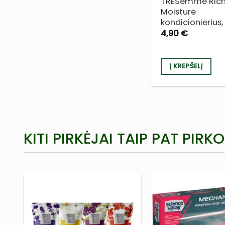
TRESemmé Ric
Moisture
kondicionierius
4,90
€
Į KREPŠELĮ
KITI PIRKĖJAI TAIP PAT PIRKO
PRIDĖTI