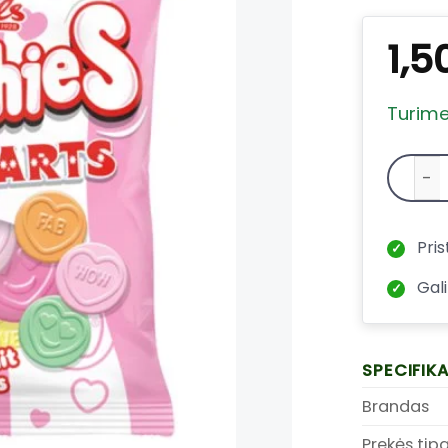
1,5
Turim
Pris
✓
Gali
✓
SPECIFIK
Brandas
Prekės tip