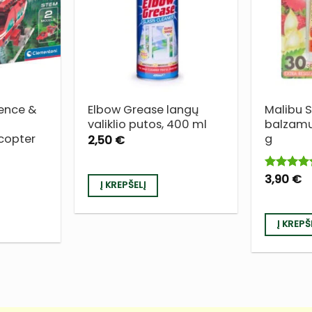
Į NORŲ
Į NORŲ
SĄRAŠĄ
SĄRAŠĄ
ence &
Elbow Grease langų
Malibu 
valiklio putos, 400 ml
balzamų 
icopter
g
2,50
€
3,90
€
Įvertinima
Į KREPŠELĮ
5
iš 5
Į KREPŠ