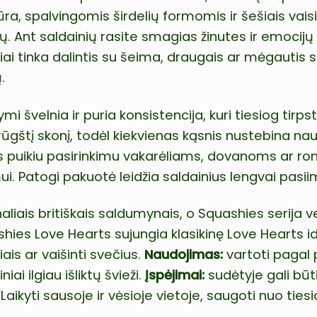
ūra, spalvingomis širdelių formomis ir šešiais vais
nų. Ant saldainių rasite smagias žinutes ir emocijų 
ai tinka dalintis su šeima, draugais ar mėgautis s
.
i švelnia ir puria konsistencija, kuri tiesiog tirps
rūgštį skonį, todėl kiekvienas kąsnis nustebina na
ius puikiu pasirinkimu vakarėliams, dovanoms ar r
i. Patogi pakuotė leidžia saldainius lengvai pasiim
aliais britiškais saldumynais, o Squashies serija v
shies Love Hearts sujungia klasikinę Love Hearts id
iais ar vaišinti svečius.
Naudojimas:
vartoti pagal 
ai ilgiau išliktų švieži.
Įspėjimai:
sudėtyje gali būt
aikyti sausoje ir vėsioje vietoje, saugoti nuo tiesi