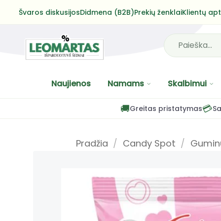
Skip
Švaros diskusijos
Didmena (B2B)
Prekių ženklai
Klientų ap
to
content
Ieškoti:
Naujienos
Namams
Skalbimui
🚚
💳
Greitas pristatymas
Sa
Pradžia
/
Candy Spot
/
Gumin