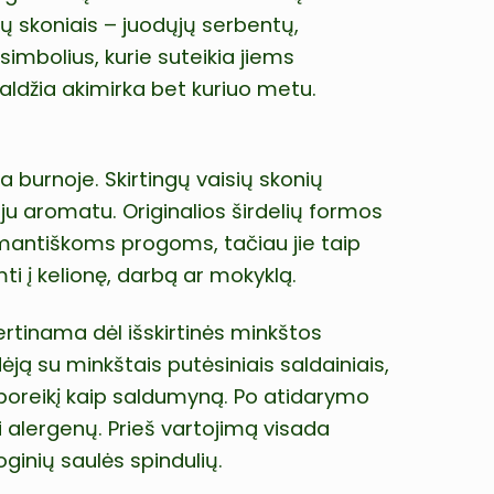
ių skoniais – juodųjų serbentų,
simbolius, kurie suteikia jiems
aldžia akimirka bet kuriuo metu.
ta burnoje. Skirtingų vaisių skonių
uju aromatu. Originalios širdelių formos
omantiškoms progoms, tačiau jie taip
ti į kelionę, darbą ar mokyklą.
ertinama dėl išskirtinės minkštos
ėją su minkštais putėsiniais saldainiais,
poreikį kaip saldumyną. Po atidarymo
i alergenų. Prieš vartojimą visada
oginių saulės spindulių.