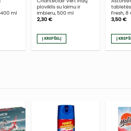
h
Chanteclair Vert indų
Astonis
ploviklis su laimu ir
tabletės
, 400 ml
imbieru, 500 ml
Fresh, 8 
2,30
€
3,50
€
Į KREPŠELĮ
Į KREPŠ
PRIDĖTI
PRIDĖTI